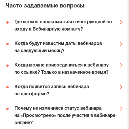
Часто задаваемые вопросы
Где можно ознакомиться с инструкцией по
входу в Вебинарную комнату?
Инструкции по входу в Вебинарную комнату
Когда будут известны даты вебинаров
расположены в разделе
Инструкции
.
на следующий месяц?
Анонсы будущих вебинаров публикуются
Когда можно присоединиться к вебинару
на платформе в последнюю неделю каждого
по ссылке? Только в назначенное время?
месяца.
Вебинарная комната открывается обычно за 10-15
Когда появится запись вебинара
минут до начала вебинара.
на платформе?
Запись вебинара публикуется на платформе
Почему не изменился статус вебинара
в течение двух рабочих дней после его завершения.
на «Просмотрено» после участия в вебинаре
онлайн?