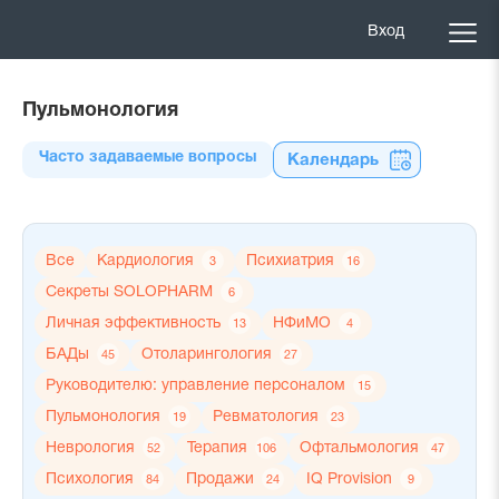
Вход
Пульмонология
Часто задаваемые вопросы
Календарь
Все
Кардиология
Психиатрия
3
16
Секреты SOLOPHARM
6
Личная эффективность
НФиМО
13
4
БАДы
Отоларингология
45
27
Руководителю: управление персоналом
15
Пульмонология
Ревматология
19
23
Неврология
Терапия
Офтальмология
52
106
47
Психология
Продажи
IQ Provision
84
24
9