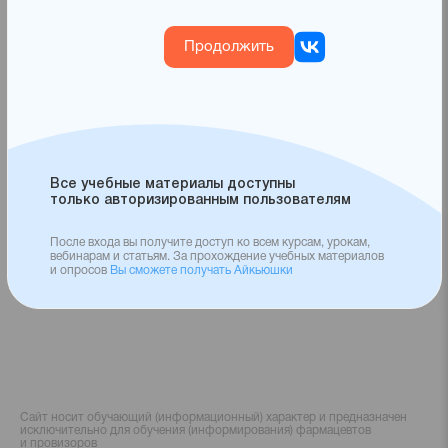
или
логин
Продолжить
Все учебные материалы доступны
только авторизированным пользователям
После входа вы получите доступ ко всем курсам, урокам,
вебинарам и статьям. За прохождение учебных материалов
и опросов
Вы сможете получать Айкьюшки
Сайт носит обучающий (информационный) характер и предназначен
исключительно для обучения (информирования) фармацевтов
и провизоров