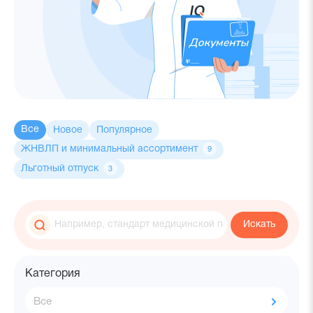
Все
Новое
Популярное
ЖНВЛП и минимальный ассортимент
9
Льготный отпуск
3
Поиск
Введите
по
Искать
значения
документам
для
поиска
Фильтр
Категория
Все