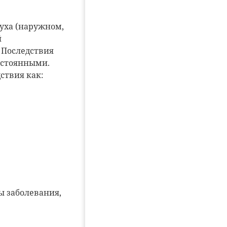
 уха (наружном,
й
. Последствия
остоянными.
ствия как:
ы заболевания,