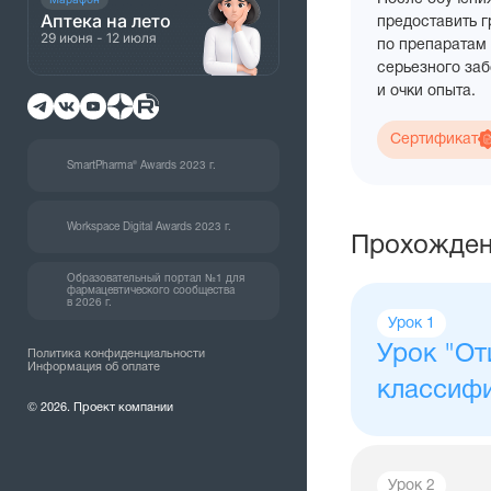
курса
Аптека на лето
предоставить 
вы
29 июня - 12 июля
по препаратам 
получите
серьезного за
и очки опыта.
Сертификат
SmartPharma® Awards 2023 г.
Workspace Digital Awards 2023 г.
Прохожден
Образовательный портал №1 для
фармацевтического сообщества
в 2026 г.
Урок 1
Урок "От
Политика конфиденциальности
Информация об оплате
классифи
© 2026. Проект компании
Урок 2