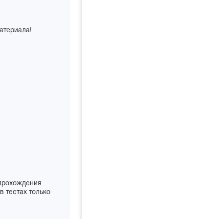
атериала!
 прохождения
в тестах только