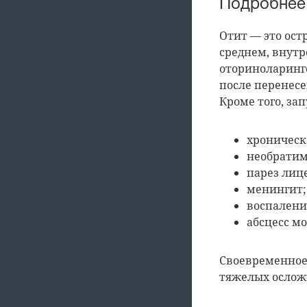
Подробнее
Отит — это ост
среднем, внутр
оториноларинго
после перенес
Кроме того, за
хроническа
необратим
парез лиц
менингит;
воспалени
абсцесс мо
Своевременное
тяжелых ослож