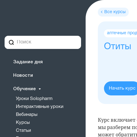
Все курсы
Теги
аптечные про
курса
Отиты
Задание дня
Новости
Начать курс
Обучение
Уроки Solopharm
Интерактивные уроки
Вебинары
Курс включает 
Курсы
мы разберем п
Статьи
может обратить