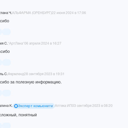
лана Ч.
АЛЬФАРМА (ОРЕНБУРГ)
22 июня 2024 в 17:06
сибо
ия С.
"АртЛана"
06 апреля 2024 в 16:27
асибо
ль С.
Фармленд
28 сентября 2023 в 19:31
сибо за полезную информацию.
алина К.
Аптека ИП
03 сентября 2023 в 08:20
Эксперт комьюнити
сложный, понятный