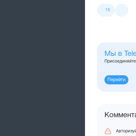
Лайки
15
и
поделитьс
Мы в Tel
Присоединяйте
Перейти
Коммент
Авторизуй