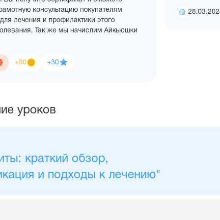
уроков
грамотную консультацию покупателям
Дата
28.03.202
для лечения и профилактики этого
создани
болевания. Так же мы начислим Айкьюшки
Айкьюшки:
Опыт:
+30
+30
ие уроков
иты: краткий обзор,
кация и подходы к лечению"