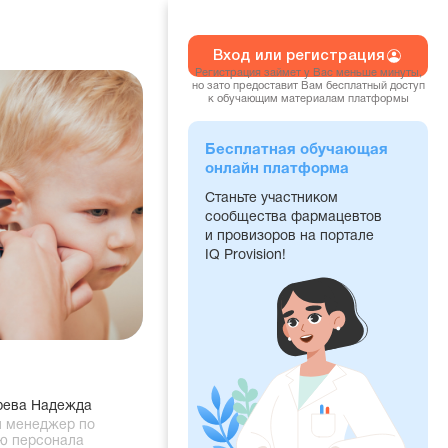
Вход или регистрация
Регистрация займет у Вас меньше минуты,
но зато предоставит Вам бесплатный доступ
к обучающим материалам платформы
Бесплатная обучающая
онлайн платформа
Станьте участником
сообщества фармацевтов
и провизоров на портале
IQ Provision!
рева Надежда
 менеджер по
ю персонала