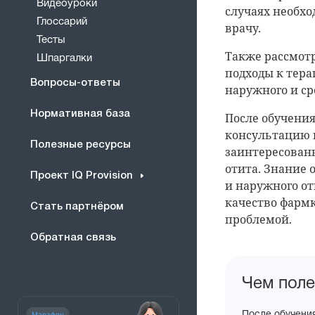
Видеоуроки
случаях необх
Глоссарий
врачу.
Тесты
Также рассмот
Шпаргалки
подходы к тера
Вопросы-ответы
наружного и ср
Нормативная база
После обучени
консультацию 
Полезные ресурсы
заинтересованы
отита. Знание
Проект IQ Provision
и наружного от
качество фарм
Стать партнёром
проблемой.
Обратная связь
После
Чем поле
прохождения
Марафон
После обучени