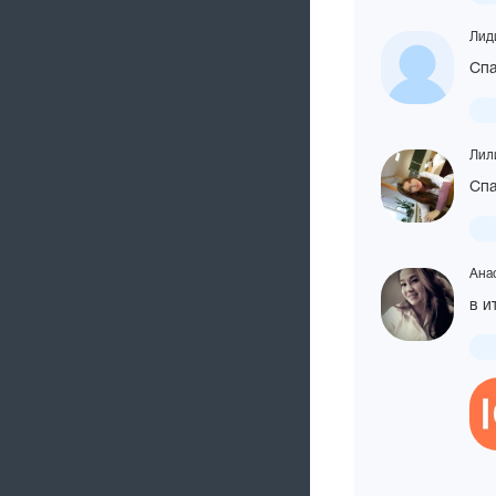
Лид
Спа
Лил
Спа
Анас
в и