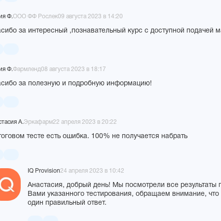
ия Ф.
ООО ФФ Рослек
09 августа 2023 в 14:20
сибо за интересный ,познавательный курс с доступной подачей м
ия Ф.
Фармленд
08 августа 2023 в 18:17
сибо за полезную и подробную информацию!
тасия А.
Эркафарм
22 апреля 2023 в 20:22
тоговом тесте есть ошибка. 100% не получается набрать
IQ Provision
24 апреля 2023 в 10:42
Анастасия, добрый день! Мы посмотрели все результаты
Вами указанного тестирования, обращаем внимание, что 
один правильный ответ.