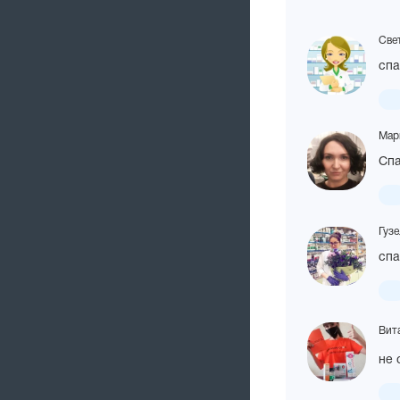
Свет
спа
Мар
Сп
Гузе
спа
Вит
не 