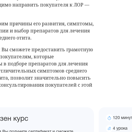
одимо направить покупателя к ЛОР —
рим причины его развития, симптомы,
пии и выбор препаратов для лечения
еднего отита.
я Вы сможете предоставить грамотную
покупателям, которые
 в подборе препаратов для лечения
 отличительных симптомов среднего
ита, позволит значительно повысить
консультирования покупателей с этой
Время
зен курс
120 мину
на
Количес
4 урока
курс
я Вы получите сертификат и сможете