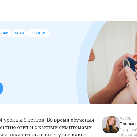
дажи
дети
терапия
4 урока и 5 тестов. Во время обучения
Автор
Понома
онятие отит и с какими симптомами
Старший
ся покупатель в аптеку, и в каких
обучени