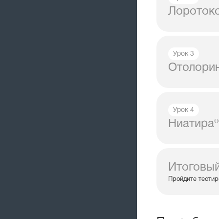
Лороток
Урок 3
Отолори
Урок 4
Ниатира®
Итоговый
Пройдите тестир