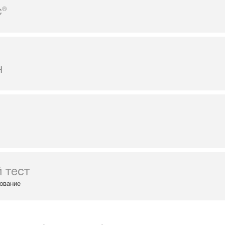
с®
н
 тест
ование