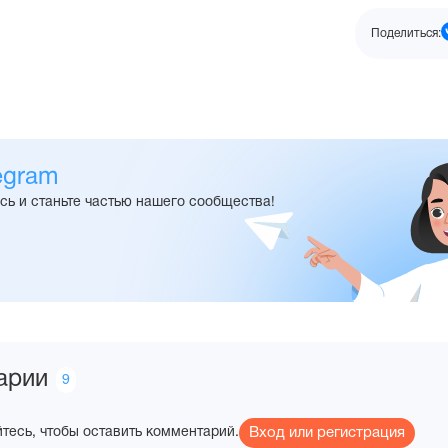
Поделиться:
я
egram
сь и станьте частью нашего сообщества!
арии
Количество
9
комментариев
тесь, чтобы оставить комментарий.
Вход или регистрация