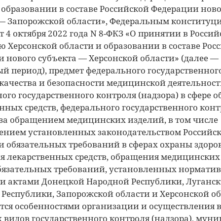
 образовании в составе Российской Федерации ново
 — Запорожской области», Федеральным конститу
т 4 октября 2022 года N 8-ФКЗ «О принятии в Росси
 Херсонской области и образовании в составе Рос
 нового субъекта — Херсонской области» (далее —
й период), предмет федерального государственног
 качества и безопасности медицинской деятельност
ого государственного контроля (надзора) в сфере 
нных средств, федерального государственного конт
 за обращением медицинских изделий, в том числе
ением установленных законодательством Российс
 обязательных требований в сферах охраны здоров
 лекарственных средств, обращения медицинских
обязательных требований, установленных нормат
и актами Донецкой Народной Республики, Луганс
Республики, Запорожской области и Херсонской об
тся особенностями организации и осуществления в
х видов государственного контроля (надзора), мун