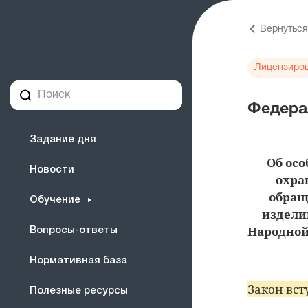
Вернуться
Лицензиро
Федерал
Задание дня
Об ос
Новости
охра
обращ
Обучение
издели
Народной
Вопросы-ответы
Нормативная база
Закон всту
Полезные ресурсы