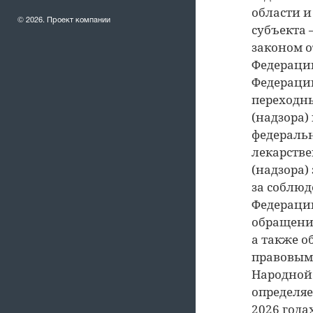
области и
© 2026. Проект компании
субъекта
законом о
Федерацию
Федерации
переходны
(надзора)
федеральн
лекарстве
(надзора)
за соблюд
Федерации
обращения
а также 
правовым
Народной 
определяе
2026 года