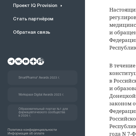
Проект IQ Provision
Настоящий
регулиров
Стать партнёром
медицинск
и обращен
Обратная связь
Федераци
Республик
В течение
конституц
SmartPharma® Awards 2023 г.
в Россий
и образов
Донецкой
Workspace Digital Awards 2023 г.
законом о
Федерацию
Образовательный портал №1 для
фармацевтического сообщества
в 2026 г.
Российско
Республик
Политика конфиденциальности
года N 7-
Информация об оплате