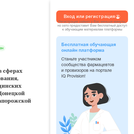
Вход или регистрация
Регистрация займет у Вас меньше минуты,
но зато предоставит Вам бесплатный доступ
к обучающим материалам платформы
Бесплатная обучающая
ен
онлайн платформа
Станьте участником
сообщества фармацевтов
в сферах
и провизоров на портале
IQ Provision!
ования,
цинских
 Донецкой
Запорожской