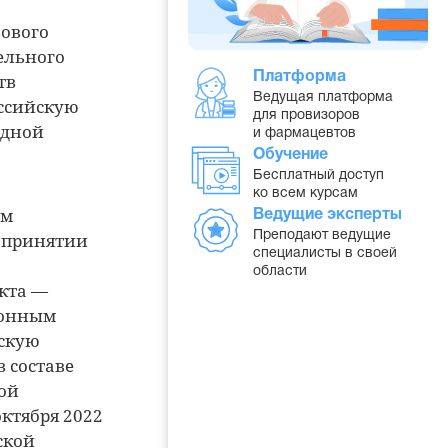
ового
ельного
тв
Платформа
Ведущая платформа
оссийскую
для провизоров
одной
и фармацевтов
Обучение
Бесплатный доступ
ко всем курсам
ым
Ведущие эксперты
О принятии
Преподают ведущие
специалисты в своей
области
екта —
ионным
йскую
 составе
ой
ктября 2022
ской