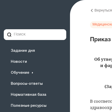
Вернуться
Медицинск
Приказ 
Задание дня
Об утв
Новости
и фа
Обучение
Вопросы-ответы
(За
Нормативная база
В соответ
Полезные ресурсы
здравоохр