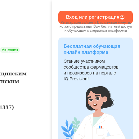
Вход или регистрация
Регистрация займет у Вас меньше минуты,
но зато предоставит Вам бесплатный доступ
к обучающим материалам платформы
Бесплатная обучающая
Актуален
онлайн платформа
Станьте участником
сообщества фармацевтов
ицинским
и провизоров на портале
IQ Provision!
инским
1337)