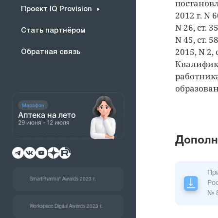
постановл
Проект IQ Provision
2012 г. N
N 26, ст. 3
Стать партнёром
N 45, ст. 5
2015, N 2, 
Обратная связь
Квалифик
работник
образова
Марафон
Аптека на лето
29 июня - 12 июля
Дополн
Пр
SmartPharma® Awards 2023 г.
Рос
№ 
Workspace Digital Awards 2023 г.