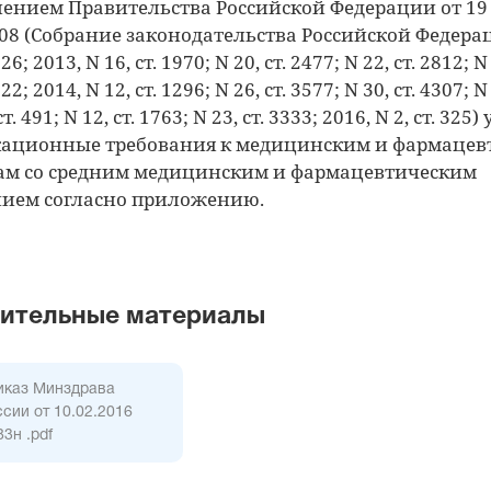
ением Правительства Российской Федерации от 19
 608 (Собрание законодательства Российской Федерац
526; 2013, N 16, ст. 1970; N 20, ст. 2477; N 22, ст. 2812; N
822; 2014, N 12, ст. 1296; N 26, ст. 3577; N 30, ст. 4307; N
ст. 491; N 12, ст. 1763; N 23, ст. 3333; 2016, N 2, ст. 32
ационные требования к медицинским и фармацев
ам со средним медицинским и фармацевтическим
нием согласно приложению.
ительные материалы
иказ Минздрава
сии от 10.02.2016
83н
.pdf