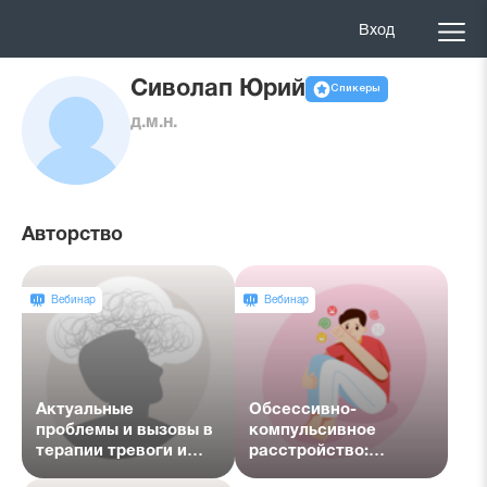
Вход
Сиволап Юрий
Спикеры
д.м.н.
Авторство
Вебинар
Вебинар
Актуальные
Обсессивно-
проблемы и вызовы в
компульсивное
терапии тревоги и
расстройство:
депрессии. Подкаст с
отличие от