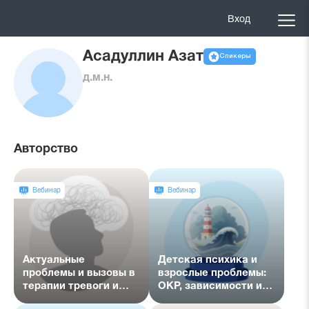
Вход
Асадуллин Азат
Спикеры
д.м.н.
Авторство
Вебинар
Вебинар
Актуальные
Детская психика и
проблемы и вызовы в
взрослые проблемы:
терапии тревоги и
ОКР, зависимости и
депрессии. Подкаст с
лечение