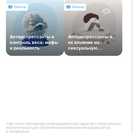
лидерами мнений.
Вебинар
Вебинар
Антидепрессанты и
Антидепрессанты и
контроль веса: мифы
их влияние на
и реальность
сексуальную
дисфункцию
Сайт носит обучающий (информационный) характер и предназначен
исключительно для обучения (информирования) фармацевтов
и провизоров