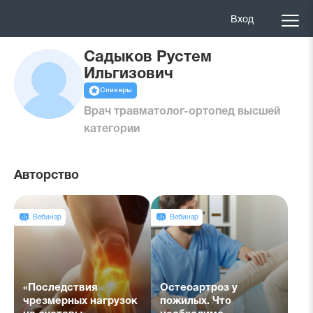
Вход
Садыков Рустем
Ильгизович
Спикеры
Врач травматолог-ортопед высшей
категории
Авторство
Вебинар
Вебинар
«Последствия
Остеоартроз у
чрезмерных нагрузок
пожилых. Что