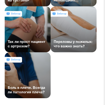
на суставы»
необходимо
учитывать при
терапии?
Вебинар
Вебинар
Так ли прост пациент
Переломы у пожилых:
с артрозом?
что важно знать?
Вебинар
Боль в плече. Всегда
ли патология плеча?