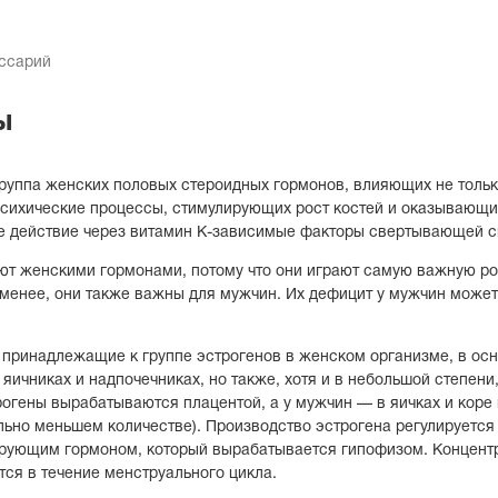
оссарий
ы
руппа женских половых стероидных гормонов, влияющих не тольк
психические процессы, стимулирующих рост костей и оказывающи
 действие через витамин К-зависимые факторы свертывающей с
ют женскими гормонами, потому что они играют самую важную р
 менее, они также важны для мужчин. Их дефицит у мужчин может
 принадлежащие к группе эстрогенов в женском организме, в ос
яичниках и надпочечниках, но также, хотя и в небольшой степени,
огены вырабатываются плацентой, а у мужчин — в яичках и коре
ельно меньшем количестве). Производство эстрогена регулируется
рующим гормоном, который вырабатывается гипофизом. Концент
ся в течение менструального цикла.