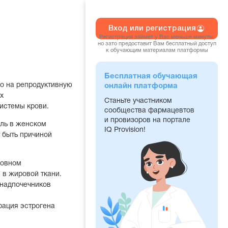
Вход или регистрация
Регистрация займет у Вас меньше минуты,
но зато предоставит Вам бесплатный доступ
к обучающим материалам платформы
Бесплатная обучающая
о на репродуктивную
онлайн платформа
х
Станьте участником
истемы крови.
сообщества фармацевтов
и провизоров на портале
оль в женском
IQ Provision!
 быть причиной
новном
 в жировой ткани.
 надпочечников
рация эстрогена