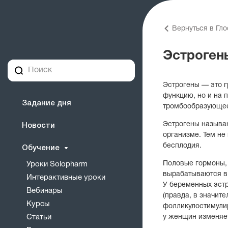
Вернуться в Гл
Эстроген
Эстрогены — это г
функцию, но и на 
Задание дня
тромбообразующее
Эстрогены называ
Новости
организме. Тем не
бесплодия.
Обучение
Половые гормоны,
Уроки Solopharm
вырабатываются в 
Интерактивные уроки
У беременных эстр
Вебинары
(правда, в значит
Курсы
фолликулостимули
Статьи
у женщин изменяет