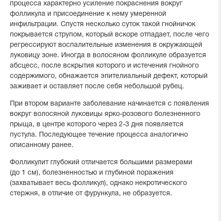
процесса характерно усиление покраснения вокруг
фолликула и присоединение к нему умеренной
инфильтрации. Спустя несколько суток такой гнойничок
покрывается струпом, который вскоре отпадает, после чего
регрессируют воспалительные изменения в окружающей
луковицу зоне. Иногда в волосяном фолликуле образуется
абсцесс, после вскрытия которого и истечения гнойного
содержимого, обнажается эпителиальный дефект, который
заживает и оставляет после себя небольшой рубец.
При втором варианте заболевание начинается с появления
вокруг волосяной луковицы ярко-розового болезненного
прыща, в центре которого через 2-3 дня появляется
пустула. Последующее течение процесса аналогично
описанному ранее.
Фолликулит глубокий отличается большими размерами
(до 1 см), болезненностью и глубиной поражения
(захватывает весь фолликул), однако некротического
стержня, в отличие от фурункула, не образуется.