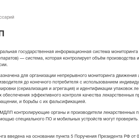
оссарий
П
альная государственная информационная система мониторинга
паратов) — система, которая контролирует объём производства и
сии.
значена для организации непрерывного мониторинга движения 
изводителя до конечного потребителя с использованием индивиду
ировки (сериализация и агрегация) и идентификации упаковок л
х обеспечения эффективного контроля качества лекарственных п
ащении, и борьбы с их фальсификацией.
МДЛП контролирующие органы и производители лекарственных п
мощью специального ПО и мобильных устройств могут проверить 
га введена на основании пункта 5 Поручения Президента РФ от 0