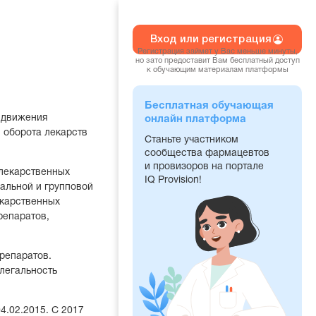
Вход или регистрация
Регистрация займет у Вас меньше минуты,
но зато предоставит Вам бесплатный доступ
к обучающим материалам платформы
Бесплатная обучающая
 движения
онлайн платформа
 оборота лекарств
Станьте участником
сообщества фармацевтов
и провизоров на портале
лекарственных
IQ Provision!
альной и групповой
екарственных
репаратов,
репаратов.
легальность
4.02.2015. С 2017