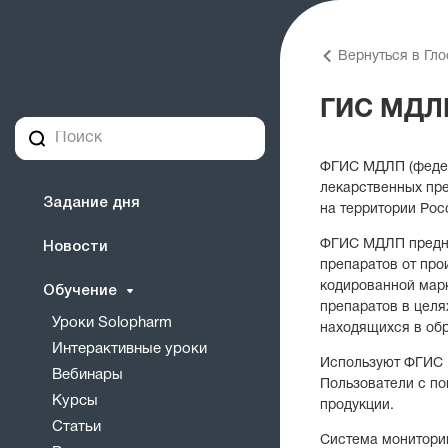
Вернуться в Гл
ГИС МДЛ
ФГИС МДЛП (федер
лекарственных пре
Задание дня
на территории Рос
ФГИС МДЛП предна
Новости
препаратов от про
кодированной марк
Обучение
препаратов в целя
Уроки Solopharm
находящихся в обр
Интерактивные уроки
Используют ФГИС 
Вебинары
Пользователи с по
Курсы
продукции.
Статьи
Система мониторин