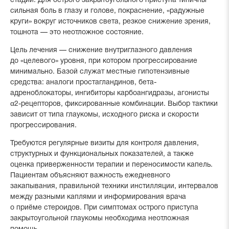
стадий. Для острого закрытоугольного приступа типичны
сильная боль в глазу и голове, покраснение, «радужные
круги» вокруг источников света, резкое снижение зрения,
тошнота — это неотложное состояние.
Цель лечения — снижение внутриглазного давления
до «целевого» уровня, при котором прогрессирование
минимально. Базой служат местные гипотензивные
средства: аналоги простагландинов, бета-
адреноблокаторы, ингибиторы карбоангидразы, агонисты
α2-рецепторов, фиксированные комбинации. Выбор тактики
зависит от типа глаукомы, исходного риска и скорости
прогрессирования.
Требуются регулярные визиты для контроля давления,
структурных и функциональных показателей, а также
оценка приверженности терапии и переносимости капель.
Пациентам объясняют важность ежедневного
закапывания, правильной техники инстилляции, интервалов
между разными каплями и информирования врача
о приёме стероидов. При симптомах острого приступа
закрытоугольной глаукомы необходима неотложная