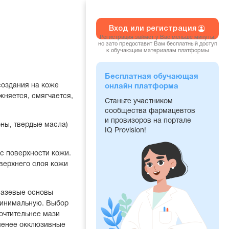
Вход или регистрация
Регистрация займет у Вас меньше минуты,
но зато предоставит Вам бесплатный доступ
к обучающим материалам платформы
Бесплатная обучающая
создания на коже
онлайн платформа
жняется, смягчается,
Станьте участником
сообщества фармацевтов
и провизоров на портале
оны, твердые масла)
IQ Provision!
с поверхности кожи.
 верхнего слоя кожи
мазевые основы
инимальную. Выбор
почтительнее мази
 менее окклюзивные