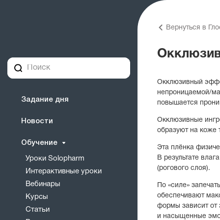
Вернуться в Гл
Окклюзи
Окклюзивный эффе
непроницаемой/мал
Задание дня
повышается прони
Окклюзивные ингре
Новости
образуют на коже 
Обучение
Эта плёнка физиче
В результате влаг
Уроки Solopharm
(рогового слоя).
Интерактивные уроки
Вебинары
По «силе» запеча
обеспечивают мак
Курсы
формы зависит от 
Статьи
и насыщенные эмол