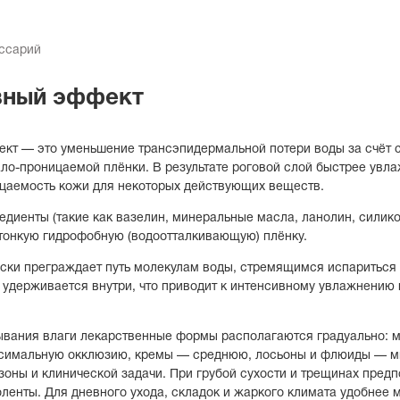
оссарий
вный эффект
кт — это уменьшение трансэпидермальной потери воды за счёт 
о-проницаемой плёнки. В результате роговой слой быстрее увла
цаемость кожи для некоторых действующих веществ.
диенты (такие как вазелин, минеральные масла, ланолин, силик
тонкую гидрофобную (водоотталкивающую) плёнку.
ски преграждает путь молекулам воды, стремящимся испариться 
а удерживается внутри, что приводит к интенсивному увлажнению
тывания влаги лекарственные формы располагаются градуально: 
симальную окклюзию, кремы — среднюю, лосьоны и флюиды — м
зоны и клинической задачи. При грубой сухости и трещинах пред
енты. Для дневного ухода, складок и жаркого климата удобнее