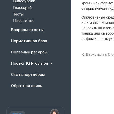
Видеоуроки
кремы или формул
Глоссарий
от применения гид
Тесты
Окклюзивные сред
Шпаргалки
и активные компо
наносить на слегк
Вопросы-ответы
тоника или сыворо
эффективность ухо
Нормативная база
Полезные ресурсы
Вернуться в Гл
Проект IQ Provision
Стать партнёром
Обратная связь
Марафон