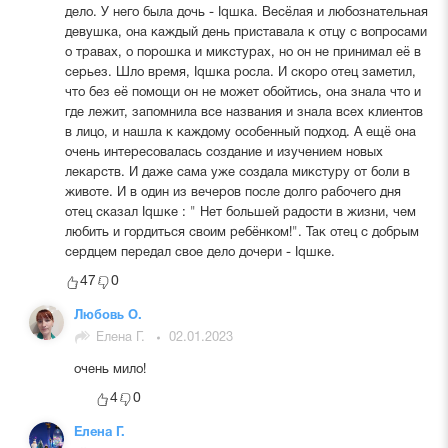
дело. У него была дочь - Iqшка. Весёлая и любознательная
девушка, она каждый день приставала к отцу с вопросами
о травах, о порошка и микстурах, но он не принимал её в
серьез. Шло время, Iqшка росла. И скоро отец заметил,
что без её помощи он не может обойтись, она знала что и
где лежит, запомнила все названия и знала всех клиентов
в лицо, и нашла к каждому особенный подход. А ещё она
очень интересовалась создание и изучением новых
лекарств. И даже сама уже создала микстуру от боли в
животе. И в один из вечеров после долго рабочего дня
отец сказал Iqшке : " Нет большей радости в жизни, чем
любить и гордиться своим ребёнком!". Так отец с добрым
сердцем передал свое дело дочери - Iqшке.
47
0
Любовь О.
Елена Г.
02.01.2023
очень мило!
4
0
Елена Г.