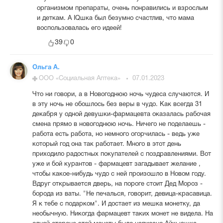
организмом препараты, очень понравились и взрослым
и деткам. А IQшка был безумно счастлив, что мама
воспользовалась его идеей!
39
0
Ольга А.
ООО «Социальная Аптека»
07.01.2023
Что ни говори, а в Новогоднюю ночь чудеса случаются. И
в эту ночь не обошлось без веры в чудо. Как всегда 31
декабря у одной девушки-фармацевта оказалась рабочая
смена прямо в новогоднюю ночь. Ничего не поделаешь -
работа есть работа, но немного огорчилась - ведь уже
который год она так работает. Много в этот день
приходило радостных покупателей с поздравлениями. Вот
уже и бой курантов - фармацевт загадывает желание ,
чтобы какое-нибудь чудо с ней произошло в Новом году.
Вдруг открывается дверь, на пороге стоит Дед Мороз -
борода из ваты. "Не печалься, говорит, девица-красавица.
Я к тебе с подарком". И достает из мешка монетку, да
необычную. Никогда фармацевт таких монет не видела. На