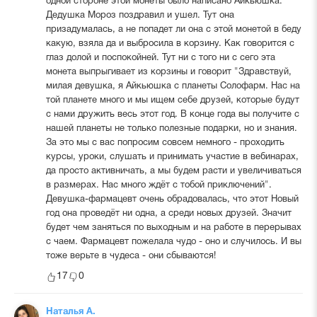
одной стороне этой монеты было написано Айкьюшка.
Дедушка Мороз поздравил и ушел. Тут она
призадумалась, а не попадет ли она с этой монетой в беду
какую, взяла да и выбросила в корзину. Как говорится с
глаз долой и поспокойней. Тут ни с того ни с сего эта
монета выпрыгивает из корзины и говорит "Здравствуй,
милая девушка, я Айкьюшка с планеты Солофарм. Нас на
той планете много и мы ищем себе друзей, которые будут
с нами дружить весь этот год. В конце года вы получите с
нашей планеты не только полезные подарки, но и знания.
За это мы с вас попросим совсем немного - проходить
курсы, уроки, слушать и принимать участие в вебинарах,
да просто активничать, а мы будем расти и увеличиваться
в размерах. Нас много ждёт с тобой приключений".
Девушка-фармацевт очень обрадовалась, что этот Новый
год она проведёт ни одна, а среди новых друзей. Значит
будет чем заняться по выходным и на работе в перерывах
с чаем. Фармацевт пожелала чудо - оно и случилось. И вы
тоже верьте в чудеса - они сбываются!
17
0
Наталья А.