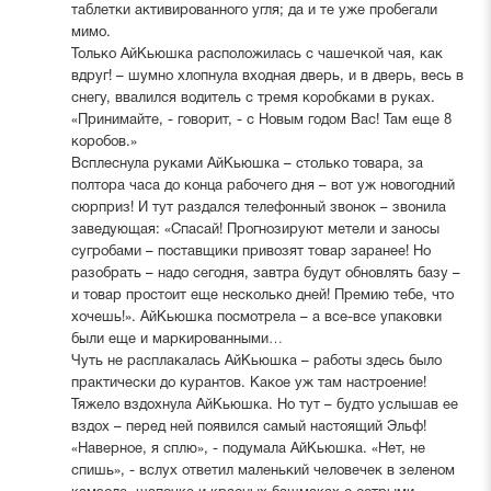
таблетки активированного угля; да и те уже пробегали
мимо.
Только АйКьюшка расположилась с чашечкой чая, как
вдруг! – шумно хлопнула входная дверь, и в дверь, весь в
снегу, ввалился водитель с тремя коробками в руках.
«Принимайте, - говорит, - с Новым годом Вас! Там еще 8
коробов.»
Всплеснула руками АйКьюшка – столько товара, за
полтора часа до конца рабочего дня – вот уж новогодний
сюрприз! И тут раздался телефонный звонок – звонила
заведующая: «Спасай! Прогнозируют метели и заносы
сугробами – поставщики привозят товар заранее! Но
разобрать – надо сегодня, завтра будут обновлять базу –
и товар простоит еще несколько дней! Премию тебе, что
хочешь!». АйКьюшка посмотрела – а все-все упаковки
были еще и маркированными…
Чуть не расплакалась АйКьюшка – работы здесь было
практически до курантов. Какое уж там настроение!
Тяжело вздохнула АйКьюшка. Но тут – будто услышав ее
вздох – перед ней появился самый настоящий Эльф!
«Наверное, я сплю», - подумала АйКьюшка. «Нет, не
спишь», - вслух ответил маленький человечек в зеленом