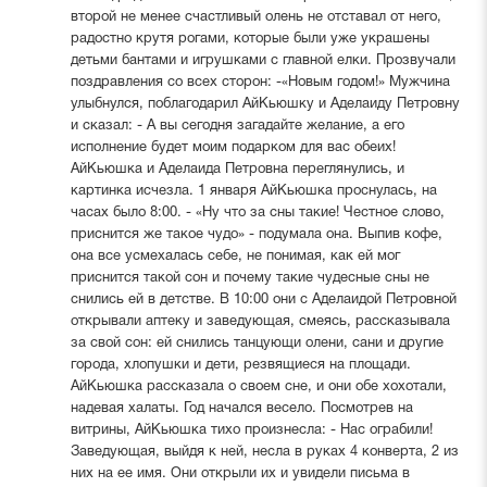
второй не менее счастливый олень не отставал от него,
радостно крутя рогами, которые были уже украшены
детьми бантами и игрушками с главной елки. Прозвучали
поздравления со всех сторон: -«Новым годом!» Мужчина
улыбнулся, поблагодарил АйКьюшку и Аделаиду Петровну
и сказал: - А вы сегодня загадайте желание, а его
исполнение будет моим подарком для вас обеих!
АйКьюшка и Аделаида Петровна переглянулись, и
картинка исчезла. 1 января АйКьюшка проснулась, на
часах было 8:00. - «Ну что за сны такие! Честное слово,
приснится же такое чудо» - подумала она. Выпив кофе,
она все усмехалась себе, не понимая, как ей мог
приснится такой сон и почему такие чудесные сны не
снились ей в детстве. В 10:00 они с Аделаидой Петровной
открывали аптеку и заведующая, смеясь, рассказывала
за свой сон: ей снились танцующи олени, сани и другие
города, хлопушки и дети, резвящиеся на площади.
АйКьюшка рассказала о своем сне, и они обе хохотали,
надевая халаты. Год начался весело. Посмотрев на
витрины, АйКьюшка тихо произнесла: - Нас ограбили!
Заведующая, выйдя к ней, несла в руках 4 конверта, 2 из
них на ее имя. Они открыли их и увидели письма в