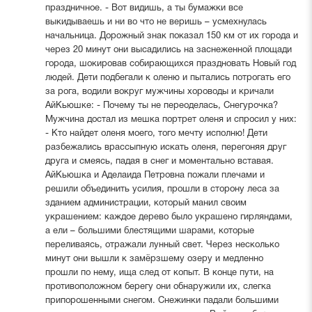
праздничное. - Вот видишь, а ты бумажки все
выкидываешь и ни во что не веришь – усмехнулась
начальница. Дорожный знак показал 150 км от их города и
через 20 минут они высадились на заснеженной площади
города, шокировав собирающихся праздновать Новый год
людей. Дети подбегали к оленю и пытались потрогать его
за рога, водили вокруг мужчины хороводы и кричали
АйКьюшке: - Почему ты не переоделась, Снегурочка?
Мужчина достал из мешка портрет оленя и спросил у них:
- Кто найдет оленя моего, того мечту исполню! Дети
разбежались врассыпную искать оленя, перегоняя друг
друга и смеясь, падая в снег и моментально вставая.
АйКьюшка и Аделаида Петровна пожали плечами и
решили объединить усилия, прошли в сторону леса за
зданием администрации, который манил своим
украшением: каждое дерево было украшено гирляндами,
а ели – большими блестящими шарами, которые
переливаясь, отражали лунный свет. Через несколько
минут они вышли к замёрзшему озеру и медленно
прошли по нему, ища след от копыт. В конце пути, на
противоположном берегу они обнаружили их, слегка
припорошенными снегом. Снежинки падали большими