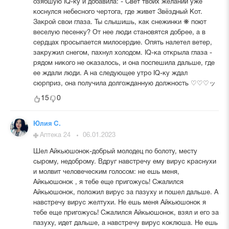
озябшую IQ-ку и добавила: - Свет твоих желаний уже
коснулся небесного чертога, где живет Звёздный Кот.
Закрой свои глаза. Ты слышишь, как снежинки ❋ поют
веселую песенку? От нее люди становятся добрее, а в
сердцах просыпается милосердие. Опять налетел ветер,
закружил снегом, пахнул холодом. IQ-ка открыла глаза -
рядом никого не оказалось, и она поспешила дальше, где
ее ждали люди. А на следующее утро IQ-ку ждал
сюрприз, она получила долгожданную должность ♡♡♡ッ
15
0
Юлия С.
Аптека 24
06.01.2023
Шел Айкьюшонок-добрый молодец по болоту, месту
сырому, недоброму. Вдруг навстречу ему вирус краснухи
и молвит человеческим голосом: не ешь меня,
Айкьюшонок , я тебе еще пригожусь! Сжалился
Айкьюшонок, положил вирус за пазуху и пошел дальше. А
навстречу вирус желтухи. Не ешь меня Айкьюшонок я
тебе еще пригожусь! Сжалился Айкьюшонок, взял и его за
пазуху, идет дальше, а навстречу вирус коклюша. Не ешь