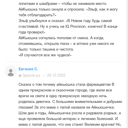
лопатами и швабрами – чтобы не занимали место.
АйКьюшка только охнула и спросила: «Эльф, как я могу
тебя отблагодарить?»
Эльф улыбнулся и сказал: «В Новом году будь самой
счастливой. Ну и учись на IQ Provision, конечно! В конце
года проверю!»
АйКьюшка согнулась пополам от смеха. А когда,
отсмеявшись, открыла глаза – в аптеке уже никого не
было: только тишина и чистота.
«И случаются все же чудеса!»
Евгения С.
Здоров.ру
26.12.2022
Сказка о том почему айкьюшка стала фармацевтом В
одном прекрасном и сказочном городе, где жили все
врачи на свете в одну прекрасную звездную ночь
родилась девочка. С большими внимательными и добрыми
глазами! За это мама с папой назвали ее Айкьюшечка.
Шли дни и годы, Айкьюшечка росла и радовала родных, а
еще проявляла большой интерес к лечению болезней. И
мама с папой думали, что она станет Великим врачом! Но,