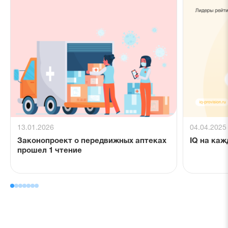
13.01.2026
04.04.2025
Законопроект о передвижных аптеках
IQ на каж
прошел 1 чтение