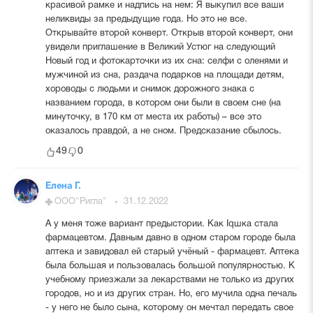
красивой рамке и надпись на нем: Я выкупил все ваши
неликвиды за предыдущие года. Но это не все.
Открывайте второй конверт. Открыв второй конверт, они
увидели приглашение в Великий Устюг на следующий
Новый год и фотокарточки из их сна: селфи с оленями и
мужчиной из сна, раздача подарков на площади детям,
хороводы с людьми и снимок дорожного знака с
названием города, в котором они были в своем сне (на
минуточку, в 170 км от места их работы) – все это
оказалось правдой, а не сном. Предсказание сбылось.
49
0
Елена Г.
ООО"Ригла"
31.12.2022
А у меня тоже вариант предыстории. Как Iqшка стала
фармацевтом. Давным давно в одном старом городе была
аптека и завидовал ей старый учёный - фармацевт. Аптека
была большая и пользовалась большой популярностью. К
учебному приезжали за лекарствами не только из других
городов, но и из других стран. Но, его мучила одна печаль
- у него не было сына, которому он мечтал передать свое