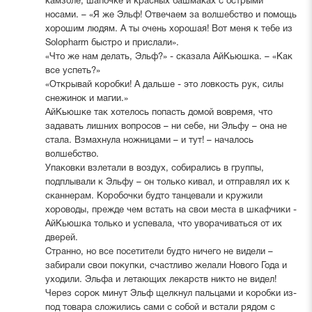
камзоле, шапочке и красных башмаках с острыми
носами. – «Я же Эльф! Отвечаем за волшебство и помощь
хорошим людям. А ты очень хорошая! Вот меня к тебе из
Solopharm быстро и прислали».
«Что же нам делать, Эльф?» - сказала АйКьюшка. – «Как
все успеть?»
«Открывай коробки! А дальше - это ловкость рук, силы
снежинок и магии.»
АйКьюшке так хотелось попасть домой вовремя, что
задавать лишних вопросов – ни себе, ни Эльфу – она не
стала. Взмахнула ножницами – и тут! – началось
волшебство.
Упаковки взлетали в воздух, собирались в группы,
подплывали к Эльфу – он только кивал, и отправлял их к
сканнерам. Коробочки будто танцевали и кружили
хороводы, прежде чем встать на свои места в шкафчики -
АйКьюшка только и успевала, что уворачиваться от их
дверей.
Странно, но все посетители будто ничего не видели –
забирали свои покупки, счастливо желали Нового Года и
уходили. Эльфа и летающих лекарств никто не видел!
Через сорок минут Эльф щелкнул пальцами и коробки из-
под товара сложились сами с собой и встали рядом с