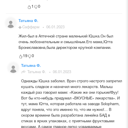
1
0
Татьяна Ф.
Саффарм
06.01.2023
Жил-был в Аптечной стране маленький IQшка.Он был
очень любознательным и смышлёным.Его мама,IQтта
Брониславовна,была директором крупной компании.
19
0
Татьяна Ф.
Татьяна Ф.
06.01.2023
Однажды IQшка заболел. Врач строго настрого запретил
кушать сладкое и назначил много лекарств. Малыш
каждый раз говорил маме: «Какие же они горькие!Фуу!
Вот бы кто-нибудь придумал «ВКУСНЫЕ» лекарства». И
тут, мама IQтта, которая работала на заводе Solopharm,
вдруг поняла, что это именно то, что им нужно!… В
скором времени была разработана линейка БАД в
стиках в ярких упаковках, с приятными фруктовыми
вкусами. А самое главное-легко усваиваемые