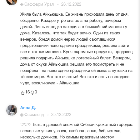
Саффарм Урал
26.12.2022
Жила была Айкьюшка. Ее жизнь проходила день от дня,
обыденно. Каждое утро она шла на работу, вечером
домой. Лишь изредка заходила в ближайший магазин у
дома. Казалось, что так будет вечно. Один из таких
вечеров, бредя домой через людей саютившихся
предстоящими новогодними праздниками, решила зайти
все в тот же магазин. Купя скромные продукты, продавец
решила подарить Айкьюшке лотерейный билет. Вечером,
дома от скуки Айкьюшка решила его посмотреть и не
поверила : на новогодние праздники ей выпала путевка на
тёплое море. Вот это счастье! Вот это и есть новогоднее
чудо, воскликнула - Айкьюшка.
16
0
Анна Д.
Фармленд
25.12.2022
♡♡♡ Есть в далекой снежной Сибири крохотный городок:
несколько узких улочек, хлебная лавка, библиотека,
несколько домиков. Но самым красивым местом,