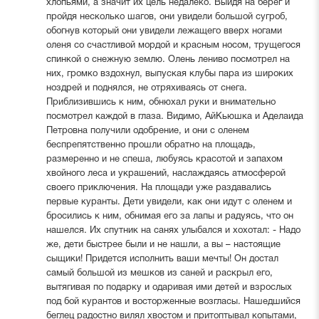
хлопьями, а значит их цель недалеко. Выйдя на берег и
пройдя несколько шагов, они увидели большой сугроб,
обогнув который они увидели лежащего вверх ногами
оленя со счастливой мордой и красным носом, трущегося
спинкой о снежную землю. Олень лениво посмотрел на
них, громко вздохнул, выпуская клубы пара из широких
ноздрей и поднялся, не отряхиваясь от снега.
Приблизившись к ним, обнюхал руки и внимательно
посмотрел каждой в глаза. Видимо, АйКьюшка и Аделаида
Петровна получили одобрение, и они с оленем
беспрепятственно прошли обратно на площадь,
размеренно и не спеша, любуясь красотой и запахом
хвойного леса и украшений, наслаждаясь атмосферой
своего приключения. На площади уже раздавались
первые куранты. Дети увидели, как они идут с оленем и
бросились к ним, обнимая его за лапы и радуясь, что он
нашелся. Их спутник на санях улыбался и хохотал: - Надо
же, дети быстрее были и не нашли, а вы – настоящие
сыщики! Придется исполнить ваши мечты! Он достал
самый большой из мешков из саней и раскрыл его,
вытягивая по подарку и одаривая ими детей и взрослых
под бой курантов и восторженные возгласы. Нашедшийся
беглец радостно вилял хвостом и притоптывал копытами,