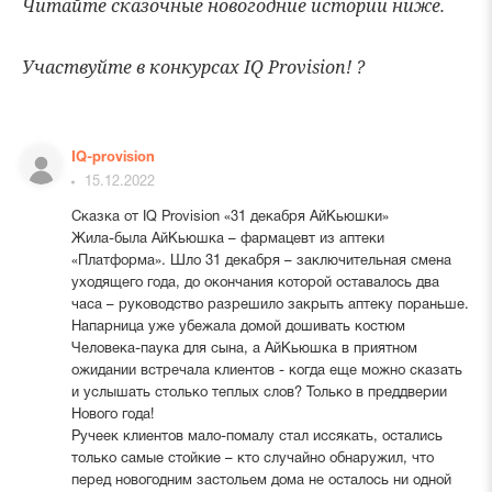
Читайте сказочные новогодние истории ниже.
Участвуйте в конкурсах IQ
Provision!
?
IQ-provision
15.12.2022
Сказка от IQ Provision «31 декабря АйКьюшки»
Жила-была АйКьюшка – фармацевт из аптеки
«Платформа». Шло 31 декабря – заключительная смена
уходящего года, до окончания которой оставалось два
часа – руководство разрешило закрыть аптеку пораньше.
Напарница уже убежала домой дошивать костюм
Человека-паука для сына, а АйКьюшка в приятном
ожидании встречала клиентов - когда еще можно сказать
и услышать столько теплых слов? Только в преддверии
Нового года!
Ручеек клиентов мало-помалу стал иссякать, остались
только самые стойкие – кто случайно обнаружил, что
перед новогодним застольем дома не осталось ни одной