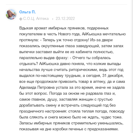
Ольга П.
С.О.Ц. Аптека
23.12.2022
Вдыхая аромат имбирных пряников, подаренных
покупателем в честь Нового года, АйКьюшка мечтательно
протянула: - Теперь уж точно отдохну! Из-за двери
показались округленные глаза заведующей, затем запах
выпечки заставил выйти ее из кабинета полностью,
параллельно выдав фразу: - Отчего ты собралась
отдыхать? АйКьюшка давно поняла, что колкие выпады
начальства лучше считать риторическими, ведь этот год
выдался по-настоящему трудным, а сегодня, 31 декабря,
все еще продолжали привозить товар в аптеку, да и сама
Аделаида Петровна устала за это время, иначе не задала
бы этот вопрос. Погода за окном не радовала глаз и,
самое главное, душу, заставляя женщин с грустью
дорабатывать смену и встречать следующий год без
праздничного настроения: стояла теплая погода, повсюду
была слякоть и снега можно было не ждать, чудес тоже.
Запасы имбирных пряников стремительно уменьшались,
показывая на дне коробки печенье с предсказаниями.