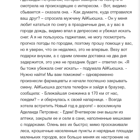
смотрела на происходящее с интересом. - Вот, видимо
сбывается – сказала она. - Как думаете, куда отправился
ваш друг? – спросила мужчину АйКьюшка. - Он у меня
любит кататься по снегу в праздничные дни, а у вас в
городе дождь, видимо впал в депрессию и убежал искать
снег. А я не пользуюсь гаджетами, не могу посмотреть
прогноз погоды по городам, поэтому прошу помощи у вас,
но я уверен, что он недалеко, это не впервые. Везу вот
подарки внукам, а с одним оленем доставка на два дня
задержится, это уже не праздник будет – ответил он. «Я
бы тоже убежала снег искать» - подумала АйКьюшка. -
Нужно найти! Мы вам поможем! – одновременно
произнесли фармацевты и начали поспешно закрывать
смену. АйКьюшка достала телефон и зайдя в браузер,
сообщила: - Ближайшая снежинка в 170 км от нас,
поедем? – и обернулась к своей напарнице. - Всегда
хотела встретить Новый год в дороге! – воскликнула
Аделаида Петровна: - Едем! Вчетвером они вышли из
аптеки, закрыли ее и сели в сани, наполненные мешками
с подарками. Олень вез их быстро; мимо проскакивали
леса, крошечные населенные пункты и нарядные площади
маленьких городов, все больше меняя их настроение на