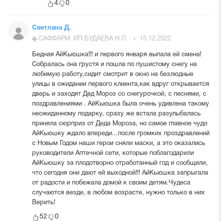
4
0
Светлана Д.
САФФАРМ_ИП БУДАЕВА Н.П.
15.12.2022
Бедная АйКьюшка!!! и первого января выпала ей смена!
Собралась она грустя и пошла по пушистому снегу на
любимую работу,сидит смотрит в окно на безлюдные
улицы в ожидании первого клиента,как вдруг открывается
дверь и заходят Дед Мороз со снегурочкой, с песнями, с
поздравлениями . АйКьюшка была очень удивлена такому
неожиданному подарку, сразу же встала разулыбалась
приняла сюрприз от Деда Мороза, но самое главное чудо
АйКьюшку ждало впереди...после громких проздравлений
с Новым Годом наши герои сняли маски, а это оказались
руководители Аптечной сети, которые поблагодарили
АйКьюшку за плодотворно отработанный год и сообщили,
что сегодня они дают ей выходной!!! АйКьюшка запрыгала
от радости и побежала домой к своим детям.Чудеса
случаются везде, в любом возрасте, нужно только в них
Верить!
52
0