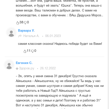
штанин....Вот она, удача ваша. Монетка, не простая, а
волшебная, и будут её звать" IQшка". Теперь она ваша-с
вами везде. Ваш талисман в добрых делах. С вами на
производстве, с вами в обучении. : ВАш Дедушка Мороз..
38
0
Варвара У.
Наталья А.
06.01.2023
самая классная сказка! Надеюсь победа будет за Вами!
11
0
Евгения С.
Здоров.ру
26.12.2022
- Эх, опять у меня смена 31 декабря! Грустно сказала
Айкьюшка - Айкьюшечка, ну не обижайся! Ты ведь у нас
самая умная, самая шустрая и самая добрая! Кому как ни
тебе работать в Новый Год?! Айкьюшка с грустью
посмотрела на заведующую и подумала " А ещё я
одинокая, а у вас семьи и дети! Поэтому я и работаю 31"
Вот и наступило 31 декабря, Айкьюшка как обычно