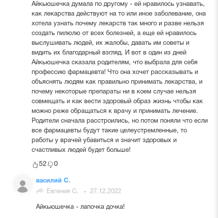
Айкьюшечка думала по другому - ей нравилось узнавать,
как лекарства действуют на то или иное заболевание, она
хотела узнать почему лекарств так много и разве нельзя
создать пилюлю от всех болезней, а еще ей нравилось
выслушивать людей, их жалобы, давать им советы и
видить их благодарный взгляд. И вот в один из дней
Айкьюшечка сказала родителям, что выбрала для себя
профессию фармацевта! Что она хочет рассказывать и
объяснять людям как правильно принимать лекарства, и
почему некоторые препараты ни в коем случае нельзя
совмещать и как вести здоровый образ жизнь чтобы как
можно реже обращаться к врачу и принимать лечение.
Родители сначала расстроились, но потом поняли что если
все фармацевты будут такие целеустремленные, то
работы у врачей убавиться и значит здоровых и
счастливых людей будет больше!
52
0
василий С.
Евгения С.
27.12.2022
Айкьюшечка - лапочка дочка!