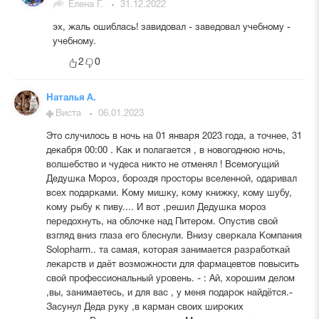
Елена Г.
31.12.2022
эх, жаль ошиблась! завидовал - заведовал учебному -
учебному.
2
0
Наталья А.
Виста
06.01.2023
Это случилось в ночь на 01 января 2023 года, а точнее, 31
декабря 00:00 . Как и полагается , в новогоднюю ночь,
волшебство и чудеса никто не отменял ! Всемогущий
Дедушка Мороз, бороздя просторы вселенной, одаривал
всех подарками. Кому мишку, кому книжку, кому шубу,
кому рыбу к пиву.... И вот ,решил Дедушка мороз
передохнуть, на облочке над Питером. Опустив свой
взгляд вниз глаза его блеснули. Внизу сверкала Компания
Solopharm.. та самая, которая занимается разработкай
лекарств и даёт возможности для фармацевтов повысить
свой профессиональный уровень. - : Ай, хорошим делом
,вы, занимаетесь, и для вас , у меня подарок найдётся.-
Засунул Деда руку ,в карман своих широких