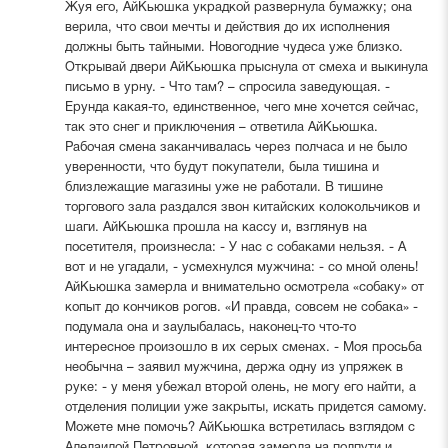
Жуя его, АйКьюшка украдкой развернула бумажку; она
верила, что свои мечты и действия до их исполнения
должны быть тайными. Новогодние чудеса уже близко.
Открывай двери АйКьюшка прыснула от смеха и выкинула
письмо в урну. - Что там? – спросила заведующая. -
Ерунда какая-то, единственное, чего мне хочется сейчас,
так это снег и приключения – ответила АйКьюшка.
Рабочая смена заканчивалась через полчаса и не было
уверенности, что будут покупатели, была тишина и
близлежащие магазины уже не работали. В тишине
торгового зала раздался звон китайских колокольчиков и
шаги. АйКьюшка прошла на кассу и, взглянув на
посетителя, произнесла: - У нас с собаками нельзя. - А
вот и не угадали, - усмехнулся мужчина: - со мной олень!
АйКьюшка замерла и внимательно осмотрела «собаку» от
копыт до кончиков рогов. «И правда, совсем не собака» -
подумала она и заулыбалась, наконец-то что-то
интересное произошло в их серых сменах. - Моя просьба
необычна – заявил мужчина, держа одну из упряжек в
руке: - у меня убежал второй олень, не могу его найти, а
отделения полиции уже закрыты, искать придется самому.
Можете мне помочь? АйКьюшка встретилась взглядом с
Аделаидой Петровной, которая замерла на полпути и