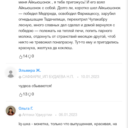
меня Айкьюшонок , я тебе пригожусь! И его взял
Айкьюшонок с собой. Долго ли, коротко шел Айкьюшонок
— победил Медпреда, освободил Фармацессу, зарубил
огнедышащее Тадачилище, перехитрил Чупакабру
лесную, много славных дел сделал и домой вернулся с
победою — полежать на теплой печи, попить парного
молока, отдохнуть от странствий месяцок-другой, чтоб
никто не тревожил понапрасну. Тут-то ему и пригодились
краснуха, желтуха да коклюш.
14
0
Эльмира Ж.
САФФАРМ_ИП БУДАЕВА Н.П.
10.01.2023
чудеса сбываются!
13
0
Ольга Г.
Аптеки Удмуртии
06.01.2023
Iq-шка - монетка, только что выпущенная, красивая, на