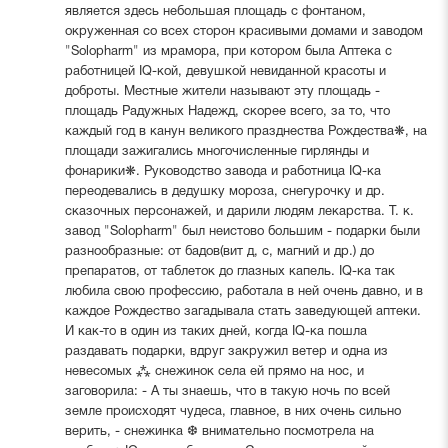
является здесь небольшая площадь с фонтаном,
окруженная со всех сторон красивыми домами и заводом
"Solopharm" из мрамора, при котором была Аптека с
работницей IQ-кой, девушкой невиданной красоты и
доброты. Местные жители называют эту площадь -
площадь Радужных Надежд, скорее всего, за то, что
каждый год в канун великого празднества Рождества❋, на
площади зажигались многочисленные гирлянды и
фонарики❋. Руководство завода и работница IQ-ка
переодевались в дедушку мороза, снегурочку и др.
сказочных персонажей, и дарили людям лекарства. Т. к.
завод "Solopharm" был неистово большим - подарки были
разнообразные: от бадов(вит д, с, магний и др.) до
препаратов, от таблеток до глазных капель. IQ-ка так
любила свою профессию, работала в ней очень давно, и в
каждое Рождество загадывала стать заведующей аптеки.
И как-то в один из таких дней, когда IQ-ка пошла
раздавать подарки, вдруг закружил ветер и одна из
невесомых ⁂ снежинок села ей прямо на нос, и
заговорила: - А ты знаешь, что в такую ночь по всей
земле происходят чудеса, главное, в них очень сильно
верить, - снежинка ❆ внимательно посмотрела на