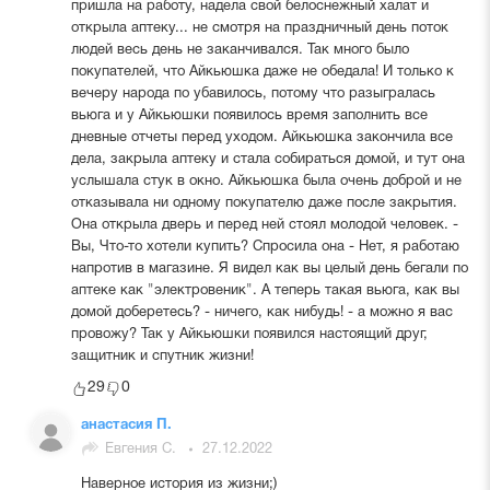
пришла на работу, надела свой белоснежный халат и
открыла аптеку... не смотря на праздничный день поток
людей весь день не заканчивался. Так много было
покупателей, что Айкьюшка даже не обедала! И только к
вечеру народа по убавилось, потому что разыгралась
вьюга и у Айкьюшки появилось время заполнить все
дневные отчеты перед уходом. Айкьюшка закончила все
дела, закрыла аптеку и стала собираться домой, и тут она
услышала стук в окно. Айкьюшка была очень доброй и не
отказывала ни одному покупателю даже после закрытия.
Она открыла дверь и перед ней стоял молодой человек. -
Вы, Что-то хотели купить? Спросила она - Нет, я работаю
напротив в магазине. Я видел как вы целый день бегали по
аптеке как "электровеник". А теперь такая вьюга, как вы
домой доберетесь? - ничего, как нибудь! - а можно я вас
провожу? Так у Айкьюшки появился настоящий друг,
защитник и спутник жизни!
29
0
анастасия П.
Евгения С.
27.12.2022
Наверное история из жизни;)