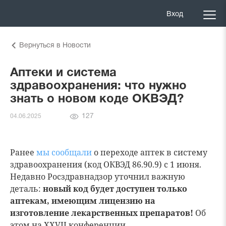
Вход
Вернуться в Новости
Аптеки и система
здравоохранения: что нужно
знать о новом коде ОКВЭД?
Количество
127
04.06.2025
просмотров
Ранее
мы сообщали
о переходе аптек в систему
здравоохранения (код ОКВЭД 86.90.9) с 1 июня.
Недавно Росздравнадзор уточнил важную
деталь:
новый код будет доступен только
аптекам, имеющим лицензию на
изготовление лекарственных препаратов!
Об
этом на XXVII конференции