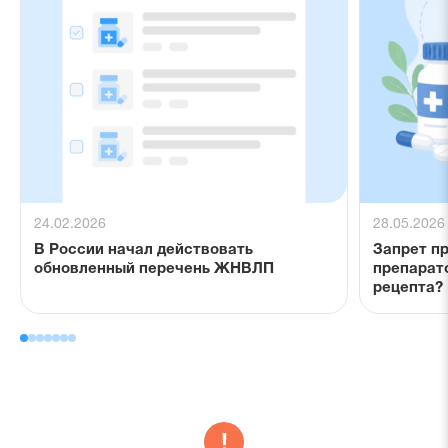
24.02.2026
28.05.2026
В России начал действовать
Запрет п
обновленный перечень ЖНВЛП
препарат
рецепта?