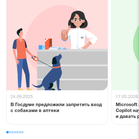
24.09.2025
17.03.2026
В Госдуме предложили запретить вход
Microsoft
с собаками в аптеки
Copilot н
и давать