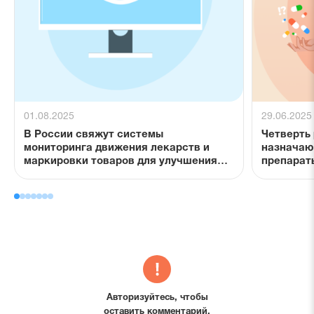
01.08.2025
29.06.2025
В России свяжут системы
Четверть
мониторинга движения лекарств и
назначаю
маркировки товаров для улучшения
препарат
контроля и прозрачности рынка
Авторизуйтесь, чтобы
оставить комментарий.