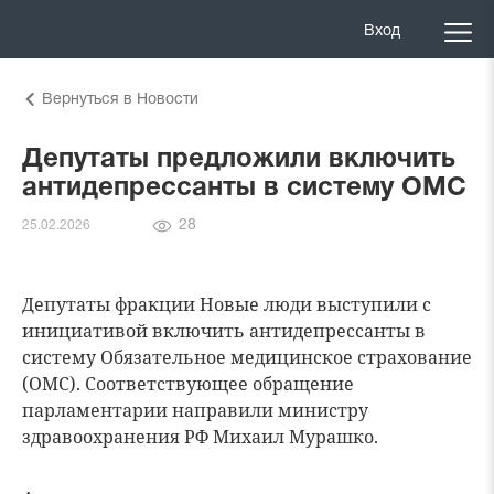
Вход
Вернуться в Новости
Депутаты предложили включить
антидепрессанты в систему ОМС
Количество
28
25.02.2026
просмотров
Депутаты фракции
Новые люди
выступили с
инициативой включить антидепрессанты в
систему
Обязательное медицинское страхование
(ОМС)
. Соответствующее обращение
парламентарии направили министру
здравоохранения РФ
Михаил Мурашко
.