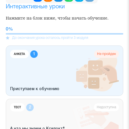
Интерактивные уроки
Нажмите на блок ниже, чтобы начать обучение.
До окончания урока осталось пройти
3
модуля
Прогресс
выполнения
Не пройден
АНКЕТА
Приступаем к обучению
Недоступна
ТЕСТ
А что мы знаем о Ксилокт®