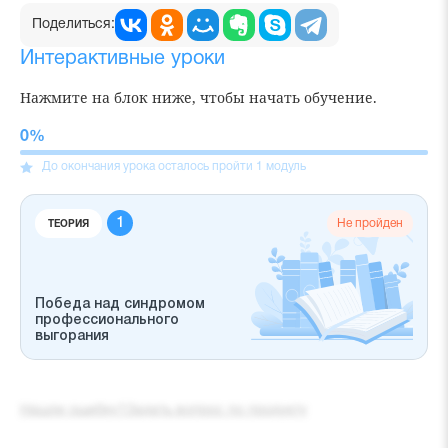
Поделиться:
Интерактивные уроки
Нажмите на блок ниже, чтобы начать обучение.
До окончания урока осталось пройти
1
модуль
Прогресс
выполнения
Не пройден
ТЕОРИЯ
Победа над синдромом
профессионального
выгорания
Нашли ошибку?
Задать вопрос по продукту