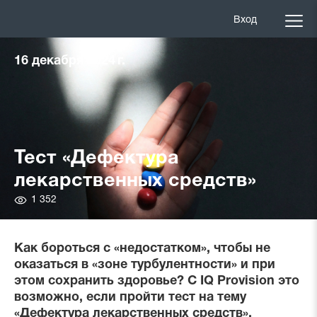
Вход
16 декабря 2024 г.
Тест «Дефектура
лекарственных средств»
Количество
1 352
просмотров
Как бороться с «недостатком», чтобы не
оказаться в «зоне турбулентности» и при
этом сохранить здоровье? С IQ Provision это
возможно, если пройти тест на тему
«Дефектура лекарственных средств».