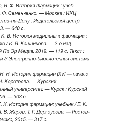
 В. Ф. История фармации : учеб.
В. Ф. Семенченко. — Москва : ИКЦ
стов-на-Дону : Издательский центр
3. — 640 с.
 К. В. История медицины и фармации :
ие / К. В. Кашникова. — 2-е изд. —
й Пи Эр Медиа, 2019. — 119 c. Текст :
й // Электронно-библиотечная система
.
 Н. Н. История фармации (XVI — начало
. Н. Коротеева. — Курский
енный университет. — Курск : Курский
006. — 303 с.
. К. История фармации: учебник / Е. К.
. В. Жаров, Т. Г. Дергоусова. — Ростов-
еникс, 2015. — 317 с.