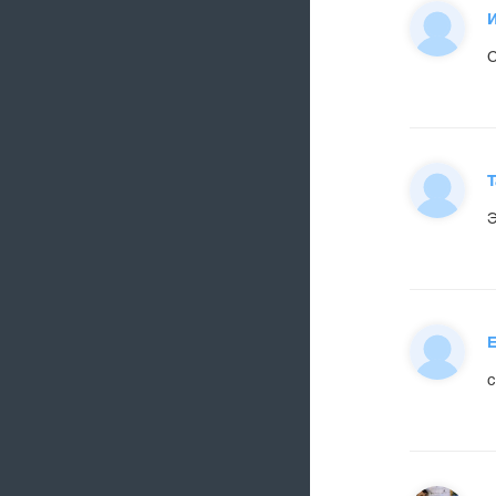
Т
Э
с