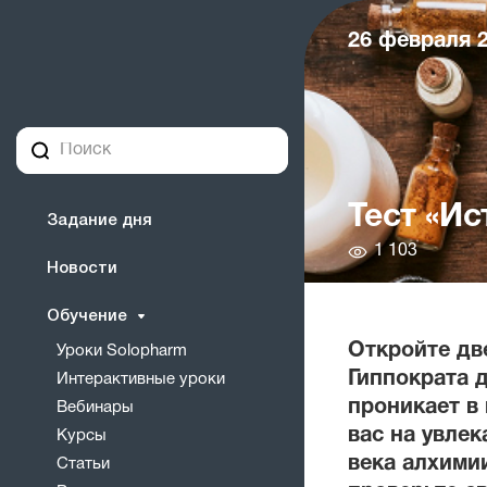
26 февраля 2
Тест «И
Задание дня
Количество
1 103
Новости
просмотров
Обучение
Откройте дв
Уроки Solopharm
Гиппократа 
Интерактивные уроки
проникает в
Вебинары
вас на увле
Курсы
века алхими
Статьи