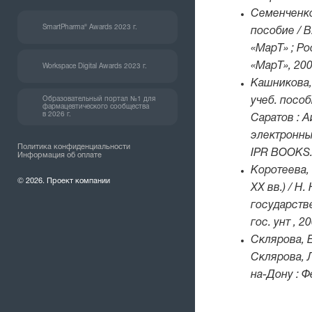
Семенченко,
SmartPharma® Awards 2023 г.
пособие / 
«МарТ» ; Ро
«МарТ», 200
Workspace Digital Awards 2023 г.
Кашникова,
Образовательный портал №1 для
учеб. пособ
фармацевтического сообщества
в 2026 г.
Саратов : А
электронны
Политика конфиденциальности
IPR BOOKS
Информация об оплате
Коротеева,
© 2026. Проект компании
XX вв.) / Н
государств
гос. унт , 2
Склярова, Е
Склярова, Л
на-Дону : Ф