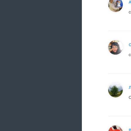
А
с
О
с
С
В