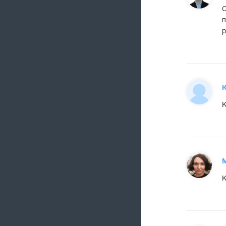
С
п
р
К