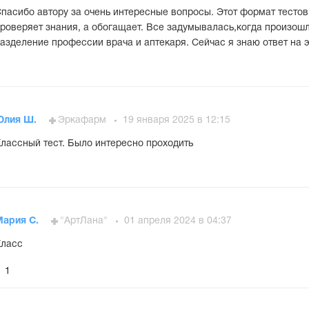
пасибо автору за очень интересные вопросы. Этот формат тестов
роверяет знания, а обогащает. Все задумывалась,когда произошл
азделение профессии врача и аптекаря. Сейчас я знаю ответ на э
Юлия Ш.
Эркафарм
19 января 2025 в 12:15
лассный тест. Было интересно проходить
Мария С.
"АртЛана"
01 апреля 2024 в 04:37
Класс
1