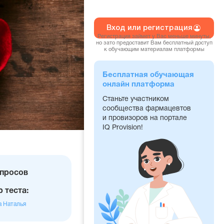
Вход или регистрация
Регистрация займет у Вас меньше минуты,
но зато предоставит Вам бесплатный доступ
к обучающим материалам платформы
Бесплатная обучающая
онлайн платформа
Станьте участником
сообщества фармацевтов
и провизоров на портале
IQ Provision!
чество
опросов
осов
 теста:
а Наталья