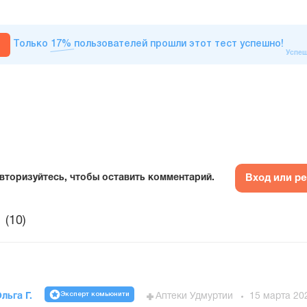
Только
17%
пользователей прошли этот тест успешно!
Успеш
Вход или р
вторизуйтесь, чтобы оставить комментарий.
(10)
Эксперт комьюнити
льга Г.
Аптеки Удмуртии
15 марта 20