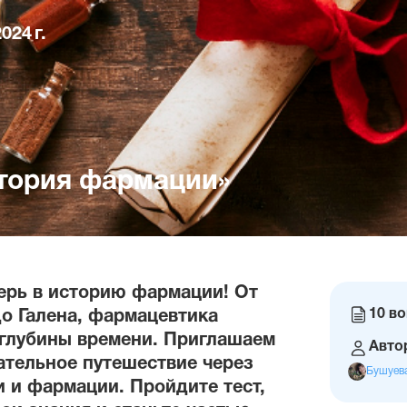
024 г.
стория фармации»
ерь в историю фармации! От
Коли
10 в
до Галена, фармацевтика
вопр
 глубины времени. Приглашаем
Автор
кательное путешествие через
Бушуев
и и фармации. Пройдите тест,