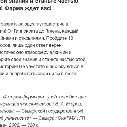
ои знания и станьте частью
и! Фарма ждет вас!
в захватывающее путешествие в
и! От Гиппократа до Галена, каждый
айнами и открытиями. Пройдите 10
осов, лишь один ответ верен.
истическую атмосферу алхимии и
рьте свои знания и станьте частью этой
стории! Не упустите шанс окунуться в
и и попробовать свои силы в тесте!
А. История фармации : учеб. пособие для
армацевтических вузов / В. А. Егоров,
лманова. — Самарский государственный
й университет. — Самара : СамГМУ ; ГП
а», 2002. — 320 с.