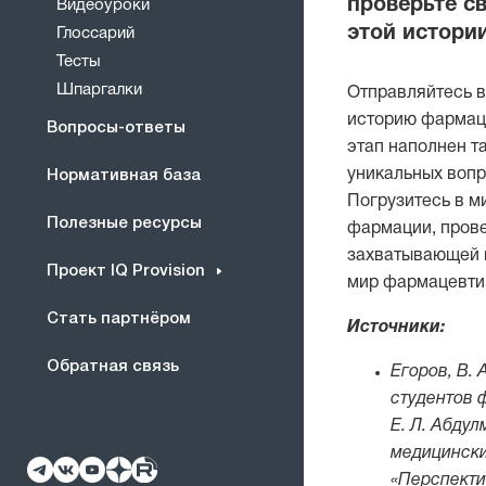
проверьте св
Видеоуроки
этой истори
Глоссарий
Тесты
Шпаргалки
Отправляйтесь 
историю фармаци
Вопросы-ответы
этап наполнен т
уникальных вопр
Нормативная база
Погрузитесь в м
Полезные ресурсы
фармации, прове
захватывающей и
Проект IQ Provision
мир фармацевтик
Стать партнёром
Источники:
Обратная связь
Егоров, В. 
студентов ф
Е. Л. Абду
медицински
«Перспектив