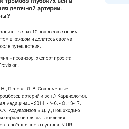
к тромбоз глубоких вен и
ия легочной артерии.
ны?
ходите тест из 10 вопросов с одним
том в каждом и делитесь своими
осле путешествия.
ия – провизор, эксперт проекта
rovision.
 Н., Попова, Л. В. Современные
ромбозов артерий и вен // Кардиология.
я медицина.. - 2014. - №6. - С. 13-17.
А., Абдулазизов Б.Д. у., Пешеходько
 материалов для изготовления
в тазобедренного сустава. // URL: