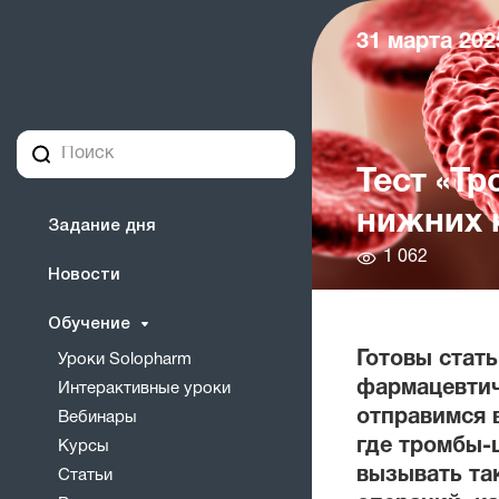
31 марта 2025
Тест «Т
нижних 
Задание дня
Количество
1 062
Новости
просмотров
Обучение
Готовы стать
Уроки Solopharm
фармацевтич
Интерактивные уроки
отправимся 
Вебинары
где тромбы-
Курсы
вызывать та
Статьи