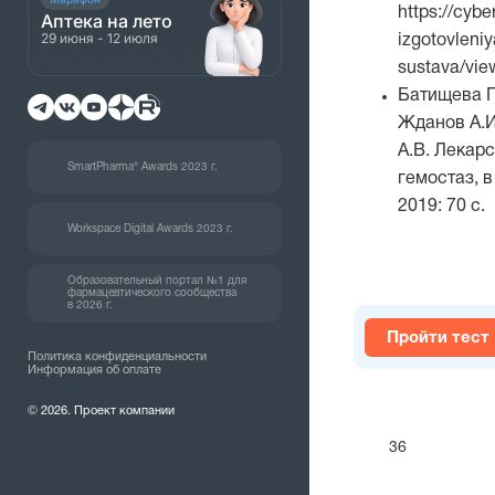
https://cybe
Аптека на лето
29 июня - 12 июля
izgotovleni
sustava/vie
Батищева Г.
Жданов А.И
А.В. Лекар
SmartPharma® Awards 2023 г.
гемостаз, в
2019: 70 с.
Workspace Digital Awards 2023 г.
Образовательный портал №1 для
фармацевтического сообщества
в 2026 г.
Пройти тест
Политика конфиденциальности
Информация об оплате
© 2026. Проект компании
36