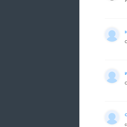
С
С
О
с