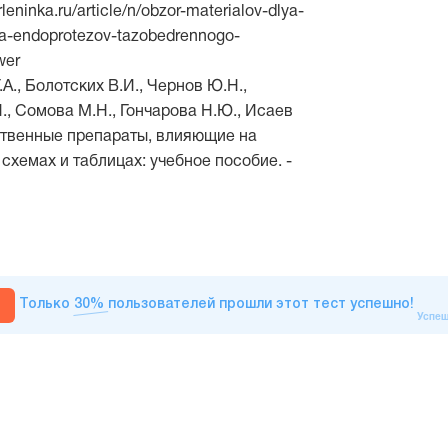
rleninka.ru/article/n/obzor-materialov-dlya-
ya-endoprotezov-tazobedrennogo-
wer
А., Болотских В.И., Чернов Ю.Н.,
., Сомова М.Н., Гончарова Н.Ю., Исаев
ственные препараты, влияющие на
 схемах и таблицах: учебное пособие. -
Только
30%
пользователей прошли этот тест успешно!
Успеш