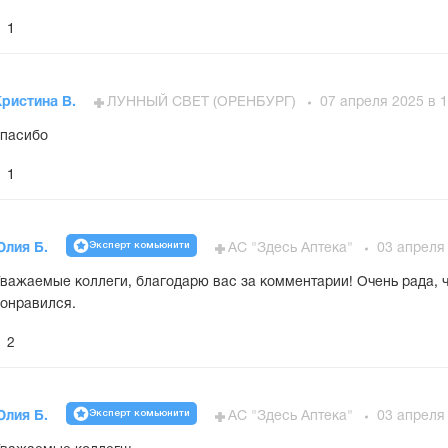
1
ристина В.
ЛУННЫЙ СВЕТ (ОРЕНБУРГ)
07 апреля 2025 в 1
пасибо
1
Эксперт комьюнити
Юлия Б.
АС "Здесь Аптека"
03 апреля 
важаемые коллеги, благодарю вас за комментарии! Очень рада, ч
онравился.
2
Эксперт комьюнити
Юлия Б.
АС "Здесь Аптека"
03 апреля 