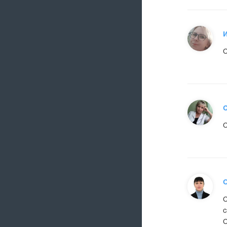
С
С
О
С
с
С