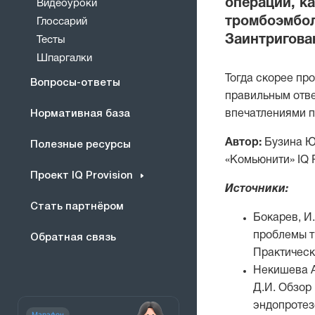
операций, ка
Видеоуроки
тромбоэмбол
Глоссарий
Заинтригова
Тесты
Шпаргалки
Тогда скорее про
Вопросы-ответы
правильным отве
Нормативная база
впечатлениями п
Автор:
Бузина Юл
Полезные ресурсы
«Комьюнити» IQ P
Проект IQ Provision
Источники:
Стать партнёром
Бокарев, И.
проблемы т
Обратная связь
Практическа
Некишева А.
Д.И. Обзор
эндопротезо
Марафон