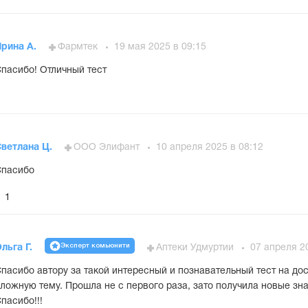
Ирина А.
Фармтек
19 мая 2025 в 09:15
пасибо! Отличный тест
ветлана Ц.
ООО Элифант
10 апреля 2025 в 08:12
Спасибо
1
Эксперт комьюнити
льга Г.
Аптеки Удмуртии
07 апреля 2
пасибо автору за такой интересный и познавательный тест на до
ложную тему. Прошла не с первого раза, зато получила новые зн
пасибо!!!