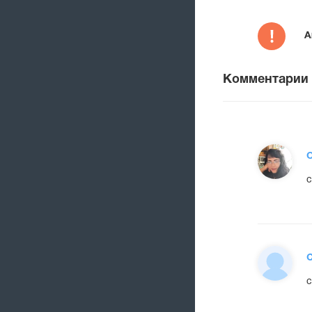
А
Комментарии
О
с
С
с