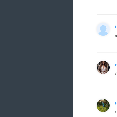
с
О
Г
С