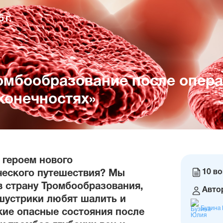
 г.
ромбообразование после опера
конечностях»
 героем нового
Коли
10 в
еского путешествия? Мы
вопр
в страну Тромбообразования,
Автор
шустрики любят шалить и
Бузина
кие опасные состояния после