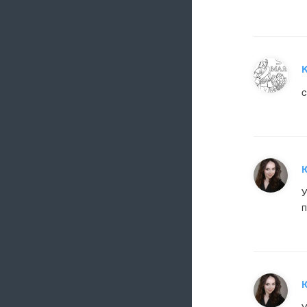
К
с
У
п