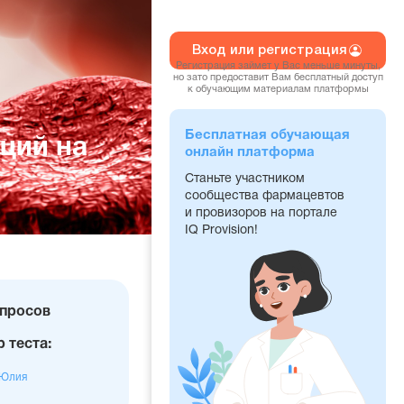
Вход или регистрация
Регистрация займет у Вас меньше минуты,
но зато предоставит Вам бесплатный доступ
к обучающим материалам платформы
Бесплатная обучающая
ций на
онлайн платформа
Станьте участником
сообщества фармацевтов
и провизоров на портале
IQ Provision!
чество
опросов
осов
 теста:
 Юлия