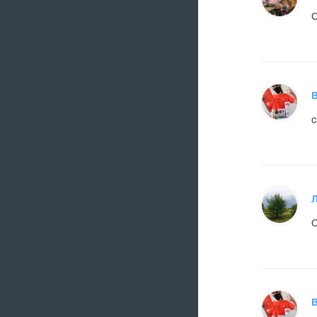
С
В
с
С
В