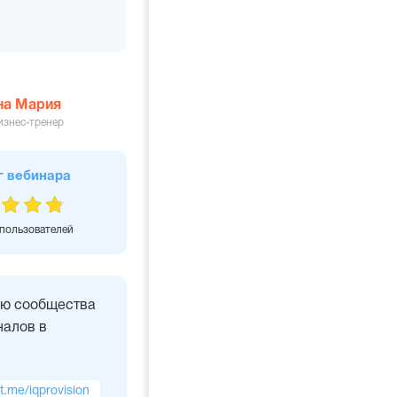
на Мария
изнес-тренер
г вебинара
 пользователей
ью сообщества
алов в
/t.me/iqprovision