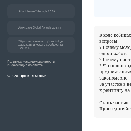
SmartPharma® Awards 2023 г.
Workspace Digital Awards 2023 г.
В ходе вебина
вопросы:
Образовательный портал №1 для
фармацевтического сообщества
? Почему моло
в 2026 г.
одной работе
? Почему нас 
Политика конфиденциальности
? Что происхо
Информация об оплате
предпочтениям
© 2026. Проект компании
закономерно
За участие в 
к рейтингу на I
Стань частью 
Присоединяйся п