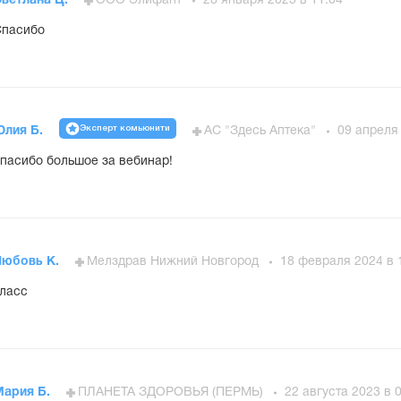
ветлана Ц.
ООО Элифант
28 января 2025 в 11:04
Спасибо
Эксперт комьюнити
Юлия Б.
АС "Здесь Аптека"
09 апреля 
пасибо большое за вебинар!
Любовь К.
Мелздрав Нижний Новгород
18 февраля 2024 в 
ласс
Мария Б.
ПЛАНЕТА ЗДОРОВЬЯ (ПЕРМЬ)
22 августа 2023 в 