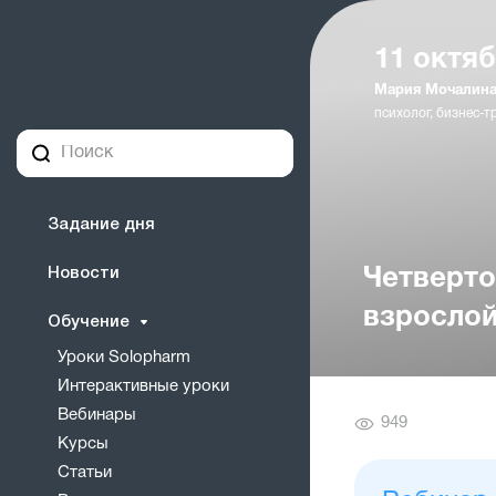
11 октяб
Мария Мочалин
психолог, бизнес-т
Задание дня
Новости
Четверто
взрослой
Обучение
Уроки Solopharm
Интерактивные уроки
Вебинары
Количество
949
Курсы
просмотров
Статьи