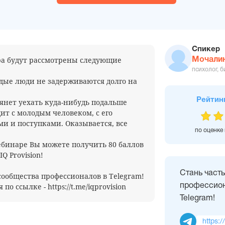
Спикер
ра будут рассмотрены следующие
Мочали
психолог, б
дые люди не задерживаются долго на
Рейтин
тянет уехать куда-нибудь подальше
дит с молодым человеком, с его
и и поступками. Оказывается, все
по оценке
вебинаре Вы можете получить 80 баллов
Q Provision!
Стань част
сообщества профессионалов в Telegram!
о ссылке - https://t.me/iqprovision
профессион
Telegram!
https:/