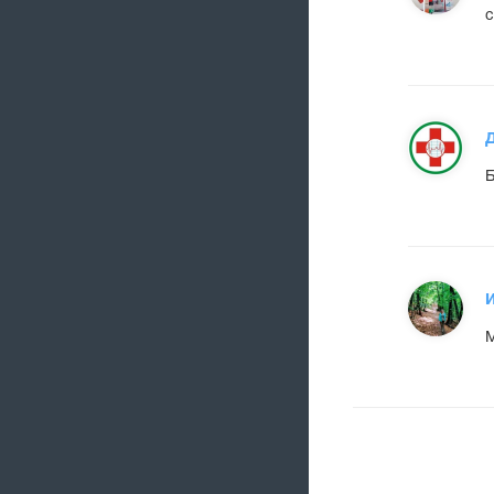
с
Б
М