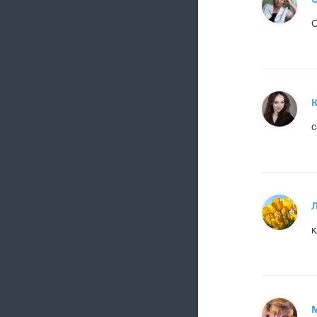
С
с
к