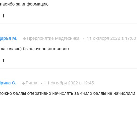
пасибо за информацию
1
Дарья М.
Предприятие Медтехника
11 октября 2022 в 17:00
лагодарю) было очень интересно
1
Ирина С.
Ригла
11 октября 2022 в 12:45
ожно баллы оперативно начислять за 4чило баллы не начислили