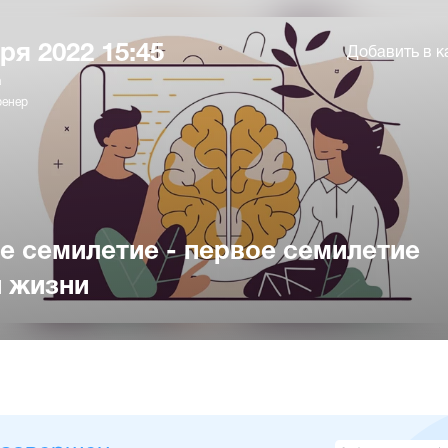
ря 2022 15:45
Добавить в к
а
ренер
е семилетие - первое семилетие
 жизни