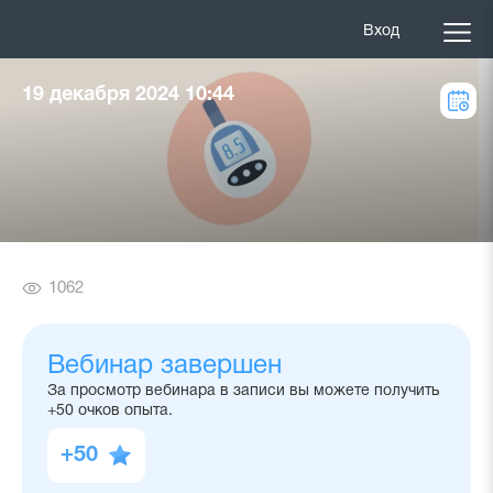
Вход
19 декабря 2024 10:44
Количество
1062
просмотров
Вебинар завершен
За просмотр вебинара в записи вы можете получить
+50 очков опыта.
+50