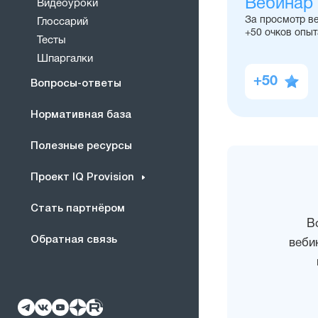
Вебинар
Видеоуроки
За просмотр в
Глоссарий
+50 очков опыт
Тесты
Шпаргалки
+50
Вопросы-ответы
Нормативная база
Полезные ресурсы
Проект IQ Provision
Стать партнёром
В
Обратная связь
веби