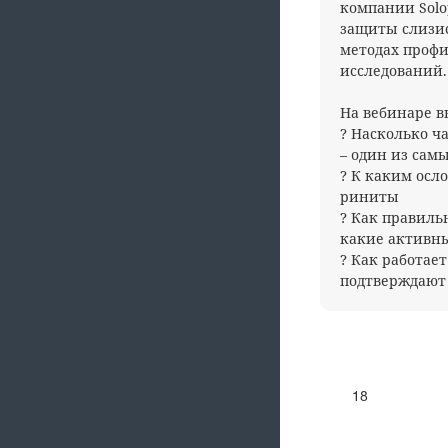
компании Solo
защиты слизис
методах проф
исследований.
На вебинаре в
? Насколько ч
– один из сам
? К каким осл
риниты
? Как правиль
какие активн
? Как работае
подтверждают 
18