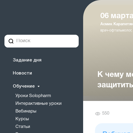
06 марта
Асмик Карапетя
врач-офтальмолог,
Задание дня
Новости
К чему м
защитить
Обучение
Уроки Solopharm
Интерактивные уроки
Вебинары
Количество
550
Курсы
просмотров
Статьи