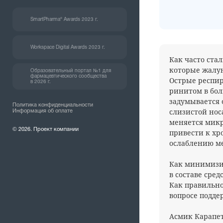
SmartPharma® Awards 2023 г.
Workspace Digital Awards 2023 г.
Как часто ста
которые жалу
Образовательный портал №1 для
фармацевтического сообщества
Острые респи
в 2026 г.
ринитом в бол
задумывается 
Политика конфиденциальности
слизистой носа
Информация об оплате
меняется микр
© 2026. Проект компании
привести к хр
ослаблению м
Как минимизи
в составе сред
Как правильно
вопросе подде
Асмик Карапе