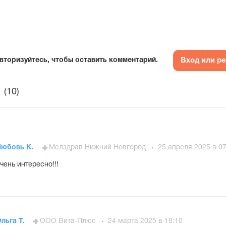
Вход или р
вторизуйтесь, чтобы оставить комментарий.
(10)
Любовь К.
Мелздрав Нижний Новгород
25 апреля 2025 в 07
чень интересно!!!
льга Т.
ООО Вита-Плюс
24 марта 2025 в 18:10