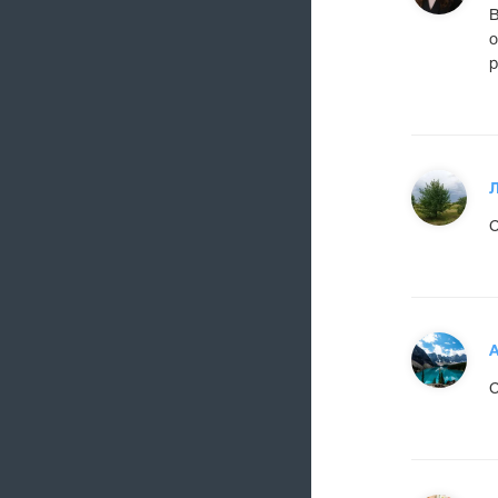
В
о
р
С
А
С