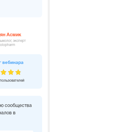
ян Асмик
ьмолог, эксперт
olopharm
г вебинара
 пользователей
ью сообщества
алов в