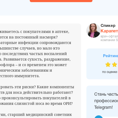
Спикер
лкиваетесь с покупателями в аптеке,
Карапет
ются на постоянный насморк?
врач-офтал
компании S
раторные инфекции сопровождаются
ьшинстве случаев, но мало кто
о последствиях частых воспалений
Рейтин
. Развивается сухость, раздражение,
офлора – и со временем это может
оническим заболеваниям и
по оценке
естного иммунитета.
ровать эти риски? Какие компоненты
ств для носа действительно работают?
Стань част
 проконсультировать покупателей в
профессион
ржания слизистой носа во время ОРИ?
Telegram!
тян, старший медицинский советник