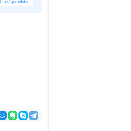
/t.me/iqprovision