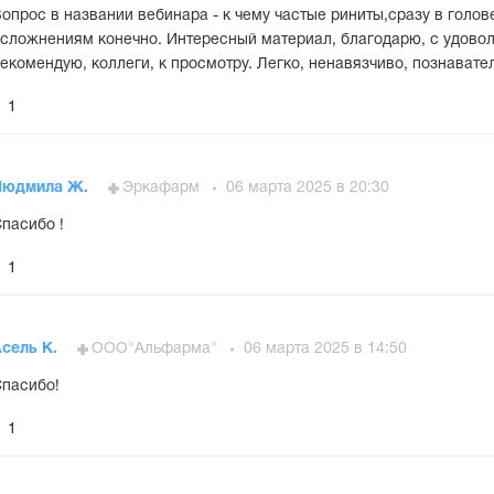
опрос в названии вебинара - к чему частые риниты,сразу в голове
сложнениям конечно. Интересный материал, благодарю, с удово
екомендую, коллеги, к просмотру. Легко, ненавязчиво, познавате
1
Людмила Ж.
Эркафарм
06 марта 2025 в 20:30
пасибо !
1
сель К.
ООО"Альфарма"
06 марта 2025 в 14:50
пасибо!
1