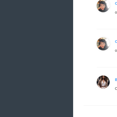
О
о
О
о
О