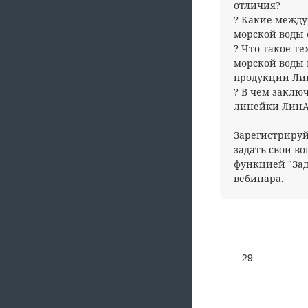
отличия?
? Какие между
морской воды
? Что такое т
морской воды 
продукции Ли
? В чем заклю
линейки ЛинА
Зарегистрируй
задать свои в
функцией "Зад
вебинара.
29