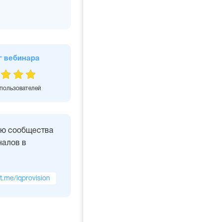
г вебинара
 пользователей
ью сообщества
алов в
/t.me/iqprovision