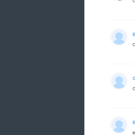
О
С
С
С
в