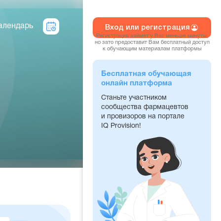
алендарь
Вход или регистрация
Регистрация займет у Вас меньше минуты,
но зато предоставит Вам бесплатный доступ
к обучающим материалам платформы
Бесплатная обучающая
онлайн платформа
Станьте участником
сообщества фармацевтов
и провизоров на портале
IQ Provision!