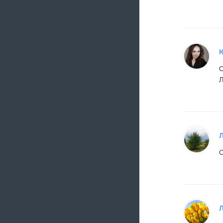
О
Л
С