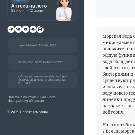
Аптека на лето
29 июня - 12 июля
Морская вода 
микроэлемент
SmartPharma® Awards 2023 г.
положительное
общую функцию
вода обладае
Workspace Digital Awards 2023 г.
свойствами, чт
бактериями и 
Образовательный портал №1 для
существуют ра
фармацевтического сообщества
в 2026 г.
используется 
воду нового по
Политика конфиденциальности
линейки прод
Информация об оплате
расскажет экс
Войтович.
© 2026. Проект компании
На этом вебин
? Вся ли морск