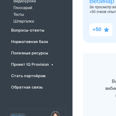
Вебинар
Видеоуроки
За просмотр в
Глоссарий
+50 очков опыт
Тесты
Шпаргалки
+50
Вопросы-ответы
Нормативная база
Полезные ресурсы
Проект IQ Provision
Стать партнёром
В
Обратная связь
веби
Марафон