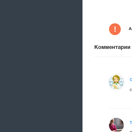
А
Комментарии
С
с
Т