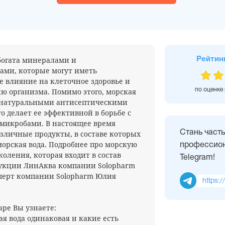
богата минералами и
Рейтин
ами, которые могут иметь
 влияние на клеточное здоровье и
 организма. Помимо этого, морская
по оценке
т натуральными антисептическими
о делает ее эффективной в борьбе с
микробами. В настоящее время
зличные продукты, в составе которых
Стань част
морская вода. Подробнее про морскую
профессион
коления, которая входит в состав
Telegram!
укции ЛинАква компании Solopharm
перт компании Solopharm Юлия
https:/
аре Вы узнаете:
ая вода одинаковая и какие есть