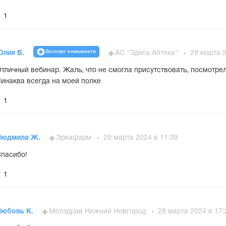
1
Эксперт комьюнити
Юлия Б.
АС "Здесь Аптека"
29 марта 2
тличный вебинар. Жаль, что не смогла присутствовать, посмотрел
инаква всегда на моей полке
1
Людмила Ж.
Эркафарм
29 марта 2024 в 11:39
пасибо!
1
Любовь К.
Мелздрав Нижний Новгород
28 марта 2024 в 17: