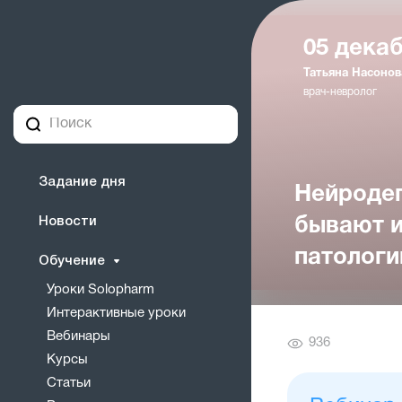
05 декаб
Татьяна Насонов
врач-невролог
Задание дня
Нейродег
Новости
бывают и
патологи
Обучение
Уроки Solopharm
Интерактивные уроки
Вебинары
Количество
936
Курсы
просмотров
Статьи