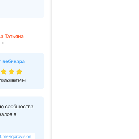
а Татьяна
лог
г вебинара
 пользователей
ью сообщества
алов в
/t.me/iqprovision