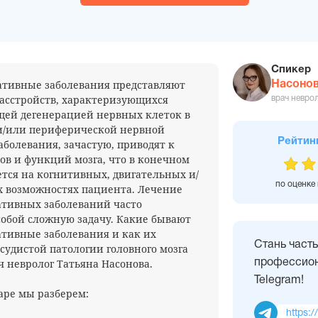
Спикер
ативные заболевания представляют
Насонов
расстройств, характеризующихся
врач невро
щей дегенерацией нервных клеток в
и/или периферической нервной
Рейтин
аболевания, зачастую, приводят к
ов и функций мозга, что в конечном
ется на когнитивных, двигательных и/
по оценке
 возможностях пациента. Лечение
ативных заболеваний часто
собой сложную задачу. Какие бывают
тивные заболевания и как их
Стань част
осудистой патологии головного мозга
ч невролог Татьяна Насонова.
профессион
Telegram!
аре мы разберем:
https:/