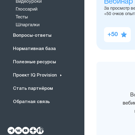
Вебинар
Видеоуроки
За просмотр в
Глоссарий
+50 очков опыт
Тесты
Шпаргалки
+50
Вопросы-ответы
Нормативная база
Полезные ресурсы
Проект IQ Provision
Стать партнёром
В
Обратная связь
веби