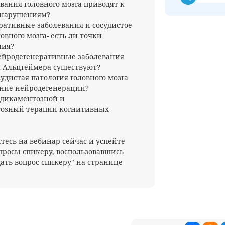
евания головного мозга приводят к
 нарушениям?
ративные заболевания и сосудистое
овного мозга- есть ли точки
ния?
ейродегенеративные заболевания
и Альцгеймера существуют?
судистая патология головного мозга
ение нейродегенерации?
едикаментозной и
озный терапии когнитивных
тесь на вебинар сейчас и успейте
опросы спикеру, воспользовавшись
ать вопрос спикеру" на странице