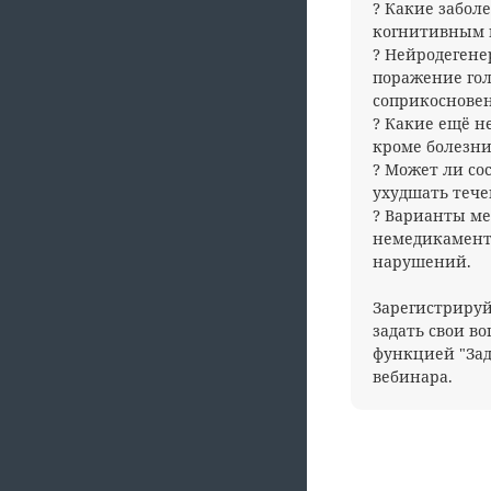
? Какие забол
когнитивным
? Нейродегене
поражение гол
соприкоснове
? Какие ещё н
кроме болезн
? Может ли со
ухудшать теч
? Варианты м
немедикамент
нарушений.
Зарегистрируй
задать свои в
функцией "Зад
вебинара.