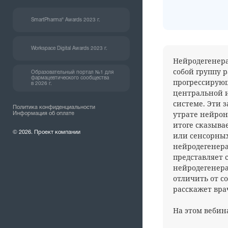
SmartPharma® Awards 2023 г.
Workspace Digital Awards 2023 г.
Нейродегенер
собой группу 
Образовательный портал №1 для
фармацевтического сообщества
прогрессирую
в 2026 г.
центральной 
системе. Эти з
Политика конфиденциальности
утрате нейрон
Информация об оплате
итоге сказыва
© 2026. Проект компании
или сенсорных
нейродегенер
представляет 
нейродегенера
отличить от с
расскажет вра
На этом вебин