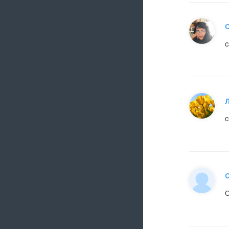
О
с
с
С
С