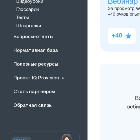
Вебинар
Видеоуроки
За просмотр в
Глоссарий
+40 очков опыт
Тесты
Шпаргалки
+40
Вопросы-ответы
Нормативная база
Полезные ресурсы
Проект IQ Provision
Стать партнёром
В
Обратная связь
веби
Марафон