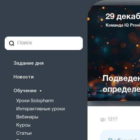
29 декаб
Команда IQ Provi
Задание дня
Новости
Подведени
определе
Обучение
Уроки Solopharm
Интерактивные уроки
Вебинары
Количество
1217
Курсы
просмотров
Статьи