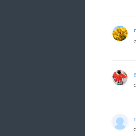
с
В
с
С