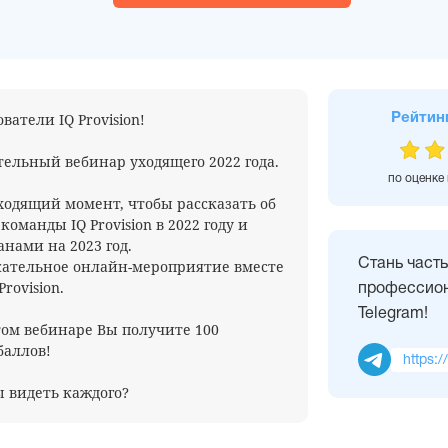
ватели IQ Provision!
Рейтин
тельный вебинар уходящего 2022 года.
по оценке
ходящий момент, чтобы рассказать об
команды IQ Provision в 2022 году и
анами на 2023 год.
кательное онлайн-мероприятие вместе
Стань част
rovision.
профессион
Telegram!
этом вебинаре Вы получите 100
баллов!
https:/
 видеть каждого?