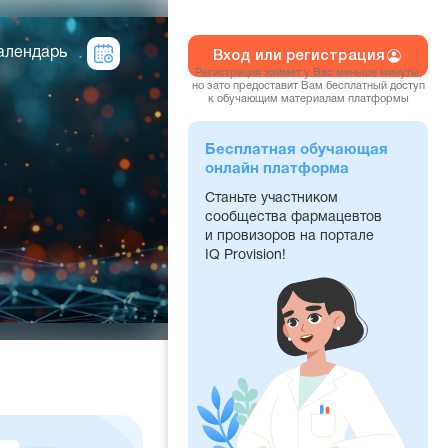
алендарь
Вход или регистрация
Регистрация займет у Вас меньше минуты,
но зато предоставит Вам бесплатный доступ
к обучающим материалам платформы
Бесплатная обучающая
онлайн платформа
Станьте участником
сообщества фармацевтов
и провизоров на портале
IQ Provision!