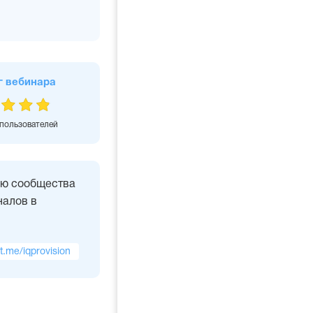
г вебинара
 пользователей
ью сообщества
алов в
/t.me/iqprovision