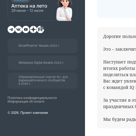
Аптека на лето
29 июня - 12 июля
Дорогие пользо
SmartPharma® Awards 2023 г.
Это – заключи
Наступает под
Workspace Digital Awards 2023 г.
итогах работы 
поделиться пл
Образовательный портал №1 для
Вас ждет увле
фармацевтического сообщества
в 2026 г.
с командой IQ P
Политика конфиденциальности
За участие в 
Информация об оплате
праздничных 
© 2026. Проект компании
Мы будем рады