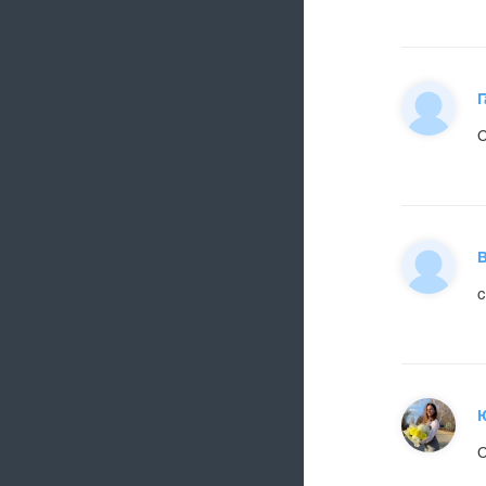
Г
С
В
с