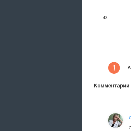
43
А
Комментарии
С