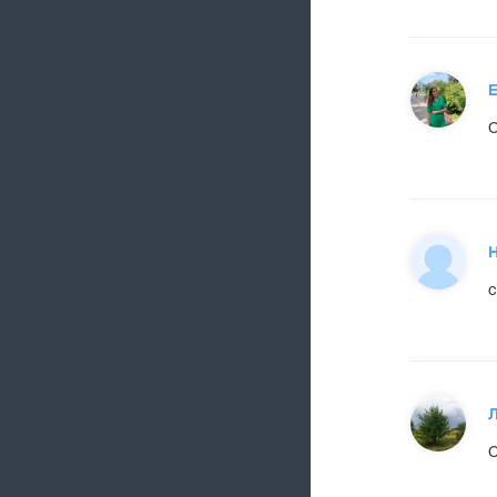
Е
С
с
С