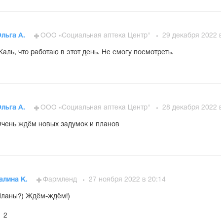
льга А.
ООО «Социальная аптека Центр"
29 декабря 2022 
аль, что работаю в этот день. Не смогу посмотреть.
льга А.
ООО «Социальная аптека Центр"
28 декабря 2022 
чень ждём новых задумок и планов
алина К.
Фармленд
27 ноября 2022 в 20:14
ланы?) Ждём-ждём!)
2