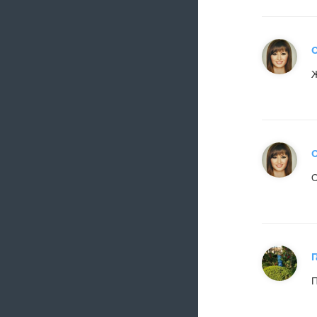
О
Ж
О
О
Г
П