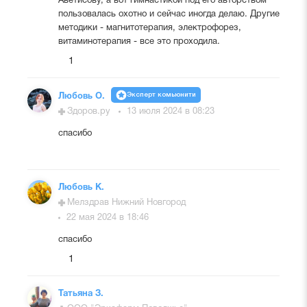
Аветисову, а вот гимнастикой под его авторством
пользовалась охотно и сейчас иногда делаю. Другие
методики - магнитотерапия, электрофорез,
витаминотерапия - все это проходила.
1
Эксперт комьюнити
Любовь О.
Здоров.ру
13 июля 2024 в 08:23
спасибо
Любовь К.
Мелздрав Нижний Новгород
22 мая 2024 в 18:46
спасибо
1
Татьяна З.