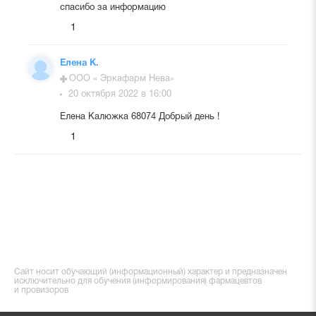
спасибо за информацию
1
Елена К.
ООО « Эркафарм Нева»
20 октября 2022 в 16:00
Елена Калюжка 68074 Добрый день !
1
Сайт носит обучающий (информационный) характер и предназначен
исключительно для обучения (информирования) фармацевтов
и провизоров