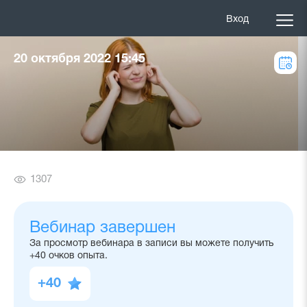
Вход
20 октября 2022 15:45
Количество
1307
просмотров
Вебинар завершен
За просмотр вебинара в записи вы можете получить
+40 очков опыта.
+40