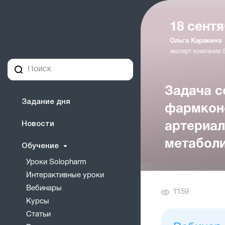
18 сентя
Ольга Каракина
эксперт компании 
Задача с
Задание дня
фармконс
Новости
артериал
метабол
Обучение
Уроки Solopharm
Интерактивные уроки
Вебинары
Количество
1159
Курсы
просмотров
Статьи