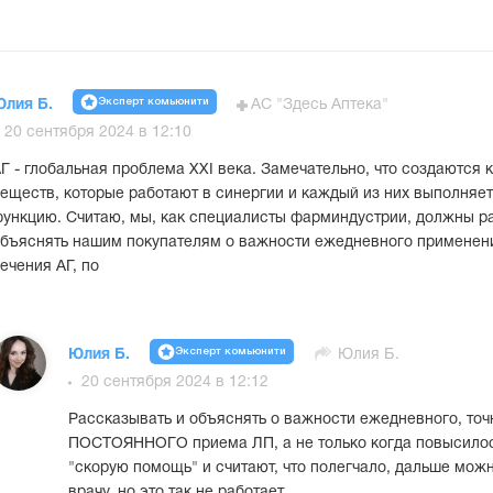
Эксперт комьюнити
Юлия Б.
АС "Здесь Аптека"
20 сентября 2024 в 12:10
Г - глобальная проблема XXI века. Замечательно, что создаются
еществ, которые работают в синергии и каждый из них выполняе
ункцию. Считаю, мы, как специалисты фарминдустрии, должны р
бъяснять нашим покупателям о важности ежедневного применен
ечения АГ, по
Эксперт комьюнити
Юлия Б.
Юлия Б.
20 сентября 2024 в 12:12
Рассказывать и объяснять о важности ежедневного, точ
ПОСТОЯННОГО приема ЛП, а не только когда повысилос
"скорую помощь" и считают, что полегчало, дальше можн
врачу, но это так не работает.