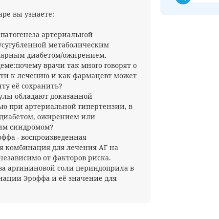
аре вы узнаете:
 патогенеза артериальной
усугубленной метаболическим
харным диабетом/ожирением.
деме:почему врачи так много говорят о
ти к лечению и как фармацевт может
ту её сохранить?
улы обладают доказанной
ю при артериальной гипертензии, в
 диабетом, ожирением или
им синдромом?
оффа - воспроизведенная
я комбинация для лечения АГ на
независимо от факторов риска.
а аргининовой соли периндоприла в
нации Эроффа и её значение для