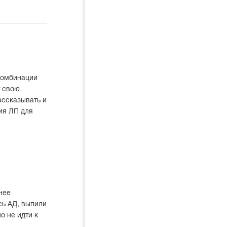
 комбинации
т свою
ассказывать и
ия ЛП для
нее
ь АД, выпили
о не идти к