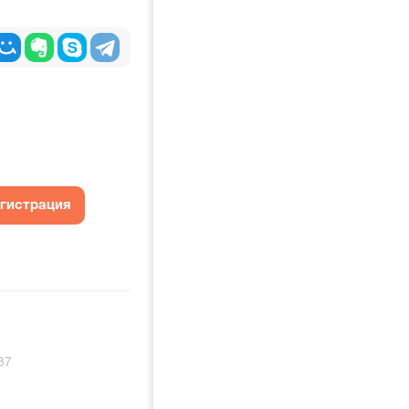
егистрация
37