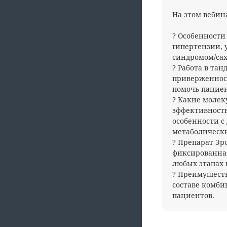
На этом вебин
? Особенности
гипертензии, 
синдромом/са
? Работа в тан
приверженнос
помочь пациен
? Какие молек
эффективность
особенности с
метаболическ
? Препарат Эр
фиксированна
любых этапах 
? Преимуществ
составе комби
пациентов.