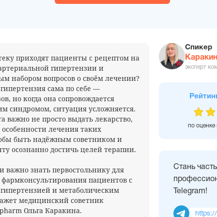
Спикер
птеку приходят пациенты с рецептом на
Каракин
артериальной гипертензии и
эксперт ко
м набором вопросов о своём лечении?
гипертензия сама по себе —
Рейтин
ов, но когда она сопровождается
м синдромом, ситуация усложняется.
а важно не просто выдать лекарство,
по оценке
 особенности лечения таких
тобы быть надёжным советником и
ту осознанно достичь целей терапии.
Стань част
и важно знать первостольнику для
 фармконсультирования пациентов с
профессион
 гипертензией и метаболическим
Telegram!
кажет медицинский советник
pharm Ольга Каракина.
https:/