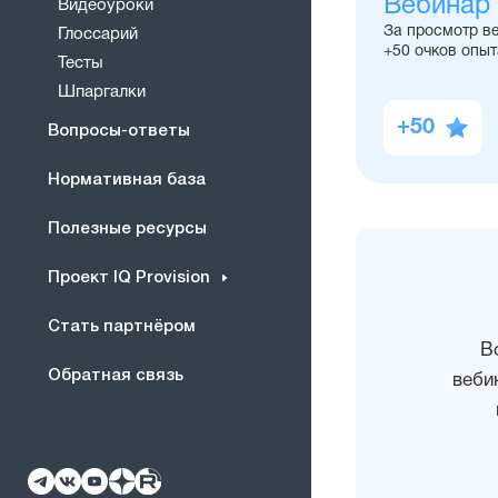
Вебинар
Видеоуроки
За просмотр в
Глоссарий
+50 очков опыт
Тесты
Шпаргалки
+50
Вопросы-ответы
Нормативная база
Полезные ресурсы
Проект IQ Provision
Стать партнёром
В
Обратная связь
веби