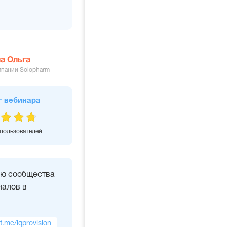
а Ольга
мпании Solopharm
г вебинара
 пользователей
ью сообщества
алов в
/t.me/iqprovision