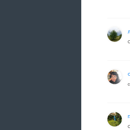
С
О
с
Г
С