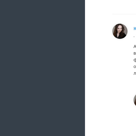
А
в
ф
о
л