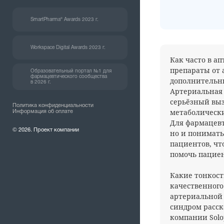
SmartPharma® Awards 2023 г.
Workspace Digital Awards 2023 г.
Как часто в а
препараты от 
Образовательный портал №1 для
фармацевтического сообщества
дополнительны
в 2026 г.
Артериальная 
серьёзный выз
Политика конфиденциальности
метаболически
Информация об оплате
Для фармацевт
© 2026. Проект компании
но и понимать
пациентов, ч
помочь пациен
Какие тонкост
качественного
артериальной
синдром расс
компании Solo