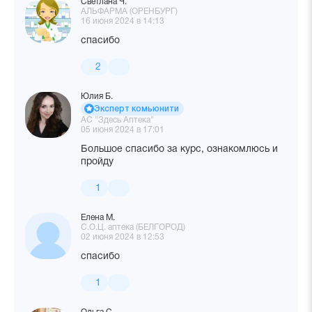
Светлана Ч.
АЛЬФАРМА (ОРЕНБУРГ)
16 июня 2024 в 14:13
спасибо
2
Юлия Б.
Эксперт комьюнити
АС "Здесь Аптека"
05 июня 2024 в 17:01
Большое спасибо за курс, ознакомлюсь и
пройду
1
Елена М.
С.О.Ц. аптека (БЕЛГОРОД)
02 июня 2024 в 12:53
спасибо
1