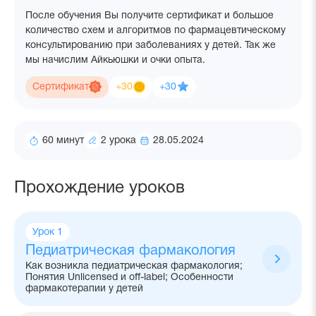
курса
После обучения Вы получите сертификат и большое
вы
количество схем и алгоритмов по фармацевтическому
получите
консультированию при заболеваниях у детей. Так же
мы начислим Айкьюшки и очки опыта.
Айкьюшки:
Опыт:
Сертификат
+30
+30
Время
Количество
Дата
60 минут
2 урока
28.05.2024
на
уроков
создания
курс
Прохождение уроков
Урок 1
Педиатрическая фармакология
Как возникла педиатрическая фармакология;
Понятия Unlicensed и off-label; Особенности
фармакотерапии у детей