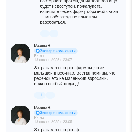
повторного прохождения тест всё ещё
будет недоступен, пожалуйста,
напишите через форму обратной связи
— мы обязательно поможем
разобраться.
Марина Н.
Эксперт комьюнити
Ригла
13 января 2025 в 23:07
Затрагивала вопрос фармакологии
малышей в вебинар. Всегда помним, что
ребенок это не маленький взрослый,
важен особый подход!
1
Марина Н.
Эксперт комьюнити
Ригла
13 января 2025 в 23:05
Затрагивала вопрос ф