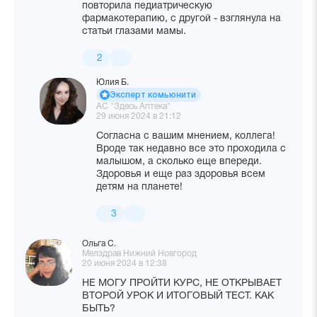
повторила педиатрическую
фармакотерапию, с другой - взглянула на
статьи глазами мамы.
2
Юлия Б.
Эксперт комьюнити
АС "Здесь Аптека"
29 июня 2024 в 21:12
Согласна с вашим мнением, коллега!
Вроде так недавно все это проходила с
малышом, а сколько еще впереди.
Здоровья и еще раз здоровья всем
детям на планете!
3
Ольга С.
Мелздрав Нижний Новгород
20 июня 2024 в 12:38
НЕ МОГУ ПРОЙТИ КУРС, НЕ ОТКРЫВАЕТ
ВТОРОЙ УРОК И ИТОГОВЫЙ ТЕСТ. КАК
БЫТЬ?