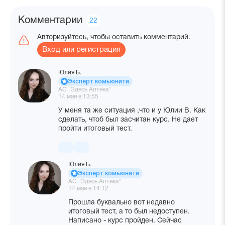
Комментарии
Количество
22
комментариев
Авторизуйтесь, чтобы оставить комментарий.
Вход или регистрация
Юлия Б.
Эксперт комьюнити
АС "Здесь Аптека"
14 мая в 13:55
У меня та же ситуация ,что и у Юлии В. Как
сделать, чтоб был засчитан курс. Не дает
пройти итоговый тест.
Юлия Б.
Эксперт комьюнити
АС "Здесь Аптека"
14 мая в 14:12
Прошла буквально вот недавно
итоговый тест, а то был недоступен.
Написано - курс пройден. Сейчас