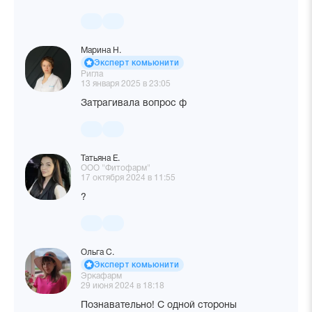
Марина Н.
Эксперт комьюнити
Ригла
13 января 2025 в 23:05
Затрагивала вопрос ф
Татьяна Е.
ООО "Фитофарм"
17 октября 2024 в 11:55
?
Ольга С.
Эксперт комьюнити
Эркафарм
29 июня 2024 в 18:18
Познавательно! С одной стороны