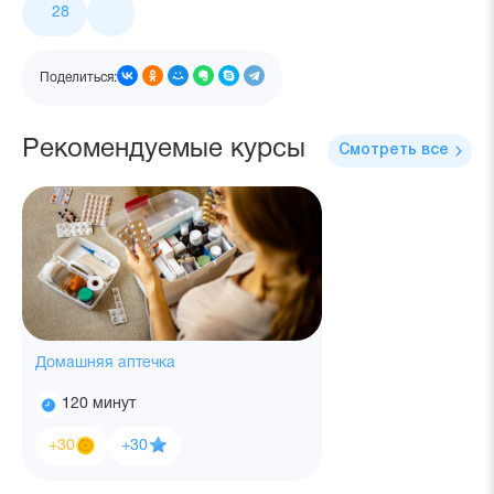
Лайки
28
и
поделиться
Поделиться:
Рекомендуемые курсы
Смотреть все
Домашняя аптечка
120 минут
Время
После
прохождения
Айкьюшки:
Опыт:
+30
+30
прохождения
вы