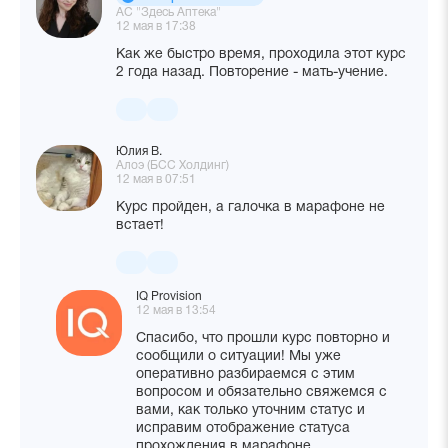
АС "Здесь Аптека"
12 мая в 17:38
Как же быстро время, проходила этот курс
2 года назад. Повторение - мать-учение.
Юлия В.
Алоэ (БСС Холдинг)
12 мая в 07:51
Курс пройден, а галочка в марафоне не
встает!
IQ Provision
12 мая в 13:54
Спасибо, что прошли курс повторно и
сообщили о ситуации! Мы уже
оперативно разбираемся с этим
вопросом и обязательно свяжемся с
вами, как только уточним статус и
исправим отображение статуса
прохождения в марафоне