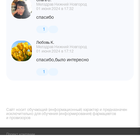
Ольга С.
Мелздрав Нижний Новгород
01 июня 2024 в 17:32
спасибо
1
Любовь К.
Мелздрав Нижний Новгород
01 июня 2024 в 17:12
спасибо,было интересно
1
Сайт носит обучающий (информационный) характер и предназначен
исключительно для обучения (информирования) фармацевтов
и провизоров