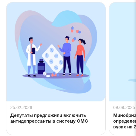
25.02.2026
09.09.2025
Депутаты предложили включить
Минобрна
антидепрессанты в систему ОМС
определен
вузах на 