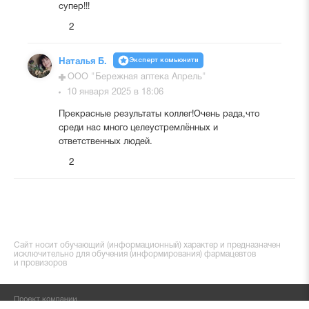
супер!!!
2
Эксперт комьюнити
Наталья Б.
ООО "Бережная аптека Апрель"
10 января 2025 в 18:06
Прекрасные результаты коллег!Очень рада,что
среди нас много целеустремлённых и
ответственных людей.
2
Сайт носит обучающий (информационный) характер и предназначен
исключительно для обучения (информирования) фармацевтов
и провизоров