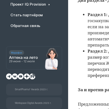
Два раздела - 
Проект IQ Provision
Раздел 1:
Стать партнёром
госзакупк
если на з
Обратная связь
произвед
автоматич
препараты
Раздел 2:
Марафон
размер ко
Аптека на лето
29 июня - 12 июля
перечня Ж
переводит
преферен
За и против р
SmartPharma® Awards 2023 г.
Предложенный
Workspace Digital Awards 2023 г.