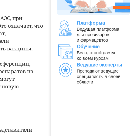
АЭС, при
Платформа
то означает, что
Ведущая платформа
ат,
для провизоров
тели
и фармацевтов
сть вакцины,
Обучение
Бесплатный доступ
ко всем курсам
референции,
Ведущие эксперты
репаратов из
Преподают ведущие
специалисты в своей
могут
области
ценовую
едставители