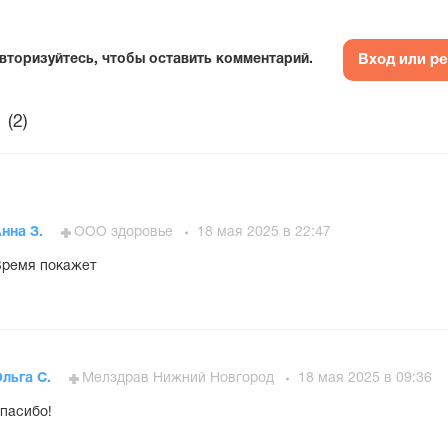
Вход или р
вторизуйтесь, чтобы оставить комментарий.
(2)
нна З.
ООО здоровье
18 мая 2025 в 22:47
ремя покажет
льга С.
Мелздрав Нижний Новгород
18 мая 2025 в 09:36
пасибо!