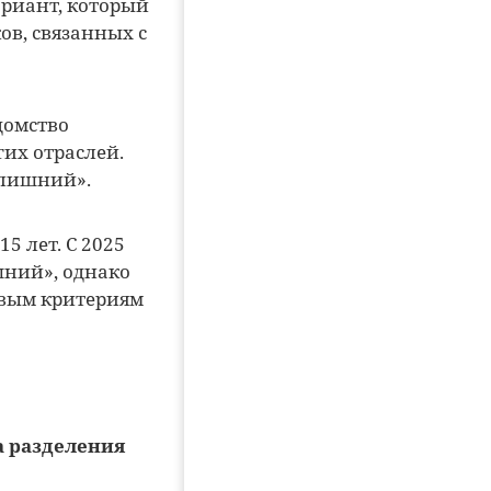
ариант, который
ов, связанных с
домство
гих отраслей.
 лишний».
5 лет. С 2025
шний», однако
евым критериям
а разделения