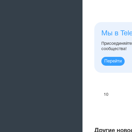
Мы в Tel
Присоединяйтес
сообщества!
Перейти
10
Другие ново