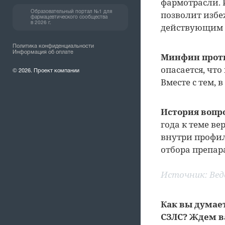
фармотрасли. 
позволит избе
Образовательный портал №1 для
фармацевтического сообщества
в 2026 г.
действующим 
Политика конфиденциальности
Информация об оплате
Минфин прот
опасается, чт
© 2026. Проект компании
Вместе с тем,
История вопро
года к теме в
внутри профил
отбора препар
Источник:
Ве
Как вы думае
СЗЛС? Ждем 