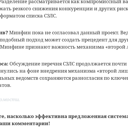
Разделение рассматривается как компромиссный в
жать резкого снижения конкуренции и других риск
форматом списка СЗЛС.
ив?
Минфин пока не согласовал данный проект. Ве
о подобный подход может создать прецедент для дру
 в Минфине признают важность механизма «второй
са:
Обсуждение перечня СЗЛС продолжается почти 1
ернулись на фоне внедрения механизма «второй ли
ьных ведомств сохраняются разногласия по ключ
атов.
домости
.
те, насколько эффективна предложенная систем
ваши комментарии!