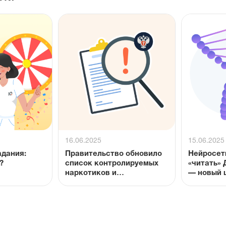
16.06.2025
15.06.2025
дания:
Правительство обновило
Нейросет
?
список контролируемых
«читать»
наркотиков и
— новый 
психотропных веществ
разработ