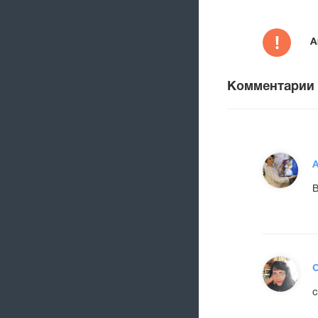
А
Комментарии
А
В
О
с