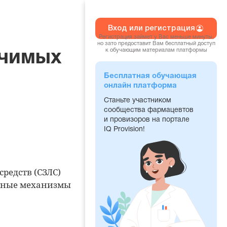
Вход или регистрация
Регистрация займет у Вас меньше минуты,
но зато предоставит Вам бесплатный доступ
к обучающим материалам платформы
ачимых
Бесплатная обучающая
онлайн платформа
Станьте участником
сообщества фармацевтов
и провизоров на портале
IQ Provision!
редств (СЗЛС)
ичные механизмы