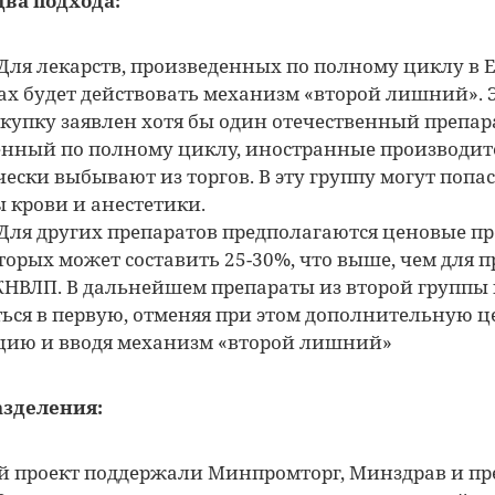
два подхода:
Для лекарств, произведенных по полному циклу в Е
ах будет действовать механизм «второй лишний». Э
акупку заявлен хотя бы один отечественный препар
енный по полному циклу, иностранные производи
ески выбывают из торгов. В эту группу могут попа
 крови и анестетики.
Для других препаратов предполагаются ценовые п
торых может составить 25-30%, что выше, чем для п
НВЛП. В дальнейшем препараты из второй группы 
ься в первую, отменяя при этом дополнительную 
цию и вводя механизм «второй лишний»
азделения:
 проект поддержали Минпромторг, Минздрав и пр