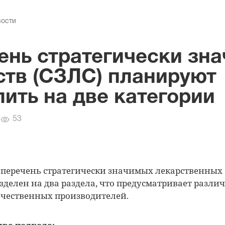
вости
ень стратегически зн
ств (СЗЛС) планируют
лить на две категории
Количество
53
просмотров
еречень стратегически значимых лекарственных с
зделен на два раздела, что предусматривает разл
чественных производителей.