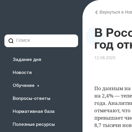
Вернуться в Но
В Росс
год от
12.08.2025
Задание дня
Новости
Обучение
По данным на 
на 2,4% — теп
Вопросы-ответы
года. Аналити
отмечают, что
Нормативная база
превышает чис
8,7 тысячи нов
Полезные ресурсы