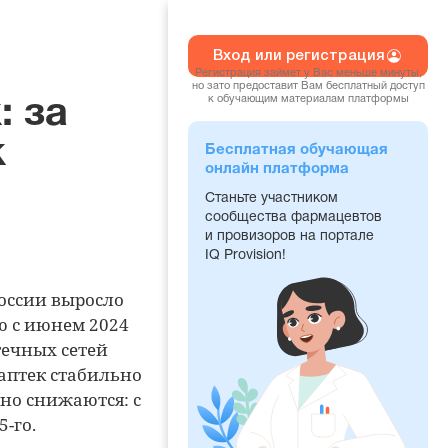
Вход или регистрация
Регистрация займет у Вас меньше минуты,
но зато предоставит Вам бесплатный доступ
к обучающим материалам платформы
: за
к
Бесплатная обучающая
онлайн платформа
Станьте участником
сообщества фармацевтов
и провизоров на портале
IQ Provision!
России выросло
ию с июнем 2024
течных сетей
 аптек стабильно
но снижаются: с
5-го.