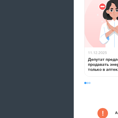
11.12.2025
Депутат пред
продавать эне
только в аптек
А