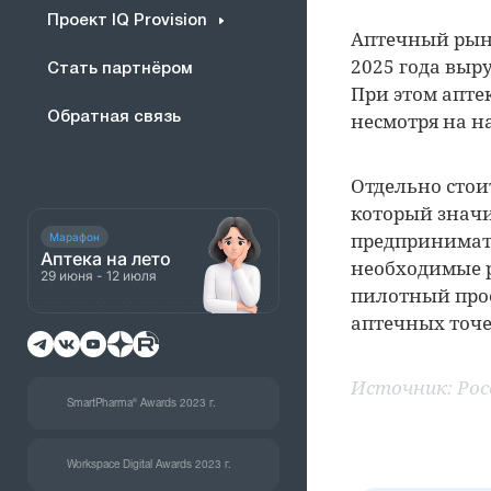
Проект IQ Provision
Аптечный рыно
2025 года выру
Стать партнёром
При этом аптек
несмотря на 
Обратная связь
Отдельно стои
который значи
предпринимате
Марафон
Аптека на лето
необходимые р
29 июня - 12 июля
пилотный прое
аптечных точе
Источник:
Рос
SmartPharma® Awards 2023 г.
Workspace Digital Awards 2023 г.