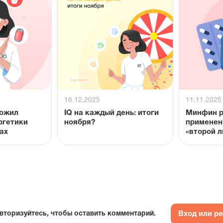
16.12.2025
11.11.2025
ложил
IQ на каждый день: итоги
Минфин р
ргетики
ноября?
применен
ах
«второй 
закупках
Вход или р
вторизуйтесь, чтобы оставить комментарий.