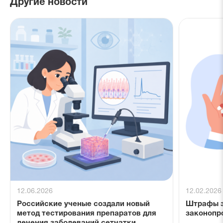
Другие новости
12.06.2026
12.02.2026
Российские ученые создали новый
Штрафы з
метод тестирования препаратов для
законопр