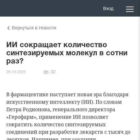
Вход
Вернуться в Новости
ИИ сокращает количество
синтезируемых молекул в сотни
раз?
Количество
32
06.10.2025
просмотров
В фармацевтике наступает новая эра благодаря
искусственному интеллекту (ИИ). По словам
Петра Родионова, генерального директора
«Герофарм», применение ИИ позволяет
сократить количество синтезируемых
соединений при разработке лекарств с тысяч до
десятков. Например, при создании