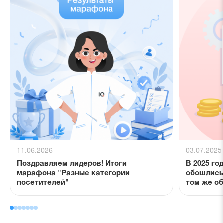
11.06.2026
03.07.2025
Поздравляем лидеров! Итоги
В 2025 го
марафона "Разные категории
обошлись
посетителей"
том же о