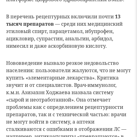
В перечень рецептурных включили почти
13
тысяч препаратов
— среди них медицинский
этиловый спирт, парацетамол, ибупрофен,
ацикловир, супрастин, анальгин, арбидол,
нимесил и даже аскорбиновую кислоту.
Нововведение вызвало резкое недовольство
населения: пользователи жалуются, что не могут
купить «элементарные лекарства». Критика
звучит и от специалистов. Врач-иммунолог,
к.м.н. Азизахон Ходжаева назвала систему
«сырой и неотработанной». Она отмечает
проблемы как с определением рецептурности
препаратов, так и с технической частью: врачи
не могут войти в систему, а аптеки
сталкиваются с ошибками в отображении ЛС —
например, антикоагулянты «превращаются» в