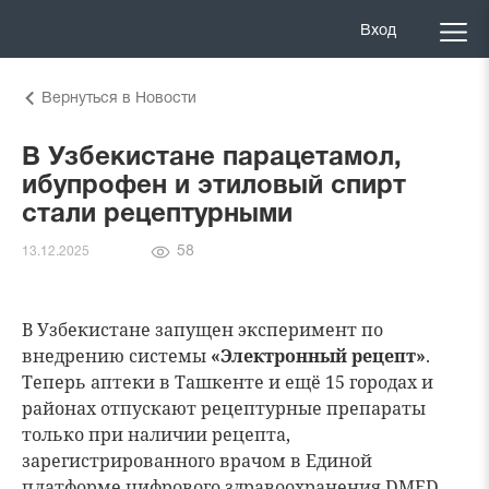
Вход
Вернуться в Новости
В Узбекистане парацетамол,
ибупрофен и этиловый спирт
стали рецептурными
Количество
58
13.12.2025
просмотров
В Узбекистане запущен эксперимент по
внедрению системы
«Электронный рецепт»
.
Теперь аптеки в Ташкенте и ещё 15 городах и
районах отпускают рецептурные препараты
только при наличии рецепта,
зарегистрированного врачом в Единой
платформе цифрового здравоохранения DMED.