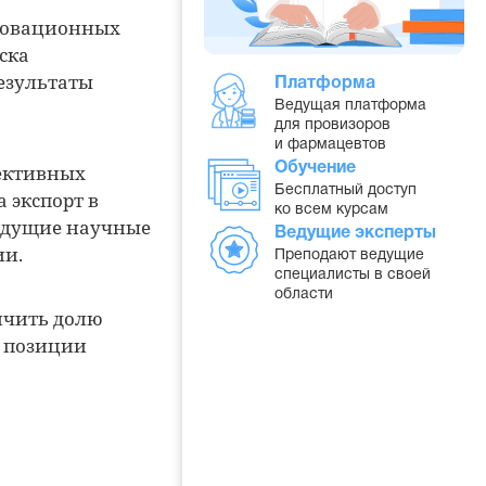
нновационных
ска
езультаты
Платформа
Ведущая платформа
для провизоров
и фармацевтов
ективных
Обучение
Бесплатный доступ
 экспорт в
ко всем курсам
ведущие научные
Ведущие эксперты
ии.
Преподают ведущие
специалисты в своей
области
ичить долю
ь позиции