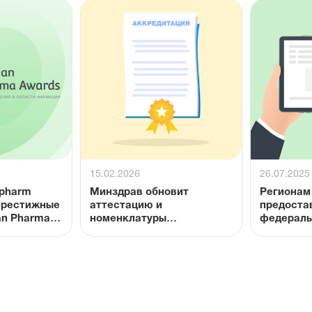
15.02.2026
26.07.2025
opharm
Минздрав обновит
Регионам
престижные
аттестацию и
предоста
an Pharma
номенклатуры
федераль
фармспециалистов
для закуп
редких за
года