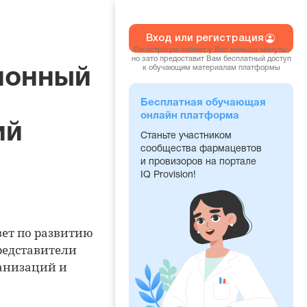
Вход или регистрация
Регистрация займет у Вас меньше минуты,
но зато предоставит Вам бесплатный доступ
к обучающим материалам платформы
ионный
Бесплатная обучающая
онлайн платформа
ий
Станьте участником
сообщества фармацевтов
и провизоров на портале
IQ Provision!
ет по развитию
редставители
анизаций и