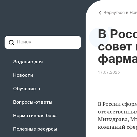
Вернуться в Но
В Рос
совет
фарма
Задание дня
17.07.2025
Новости
Обучение
Вопросы-ответы
В России сфо
отечественных
Нормативная база
Минздрава, М
компаний сфе
Полезные ресурсы