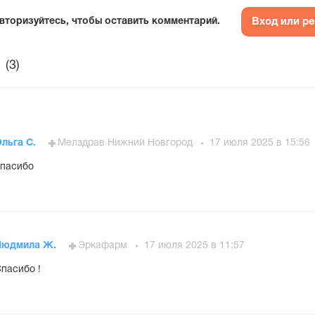
Вход или р
вторизуйтесь, чтобы оставить комментарий.
(3)
льга С.
Мелздрав Нижний Новгород
17 июля 2025 в 15:56
пасибо
Людмила Ж.
Эркафарм
17 июля 2025 в 11:57
пасибо !