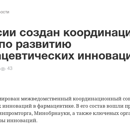
вости
сии создан координац
 по развитию
цевтических инновац
Количество
43
просмотров
рмирован межведомственный координационный сов
 инноваций в фармацевтике. В его состав вошли п
инпромторга, Минобрнауки, а также ключевых орг
ры инноваций.