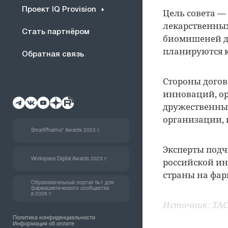
Проект IQ Provision
Цель совета —
лекарственных
Стать партнёром
биомишеней д
планируются к
Обратная связь
Стороны дого
инноваций, ор
дружественные
организации, 
SmartPharma® Awards 2023 г.
Эксперты подч
российской ин
Workspace Digital Awards 2023 г.
страны на фар
Образовательный портал №1 для
фармацевтического сообщества
в 2026 г.
Источник:
ТА
Политика конфиденциальности
Информация об оплате