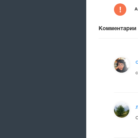
А
Комментарии
О
с
С