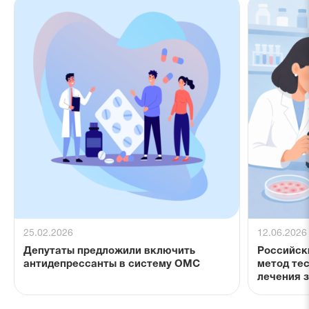
25.02.2026
12.06.2026
Депутаты предложили включить
Российск
антидепрессанты в систему ОМС
метод те
лечения 