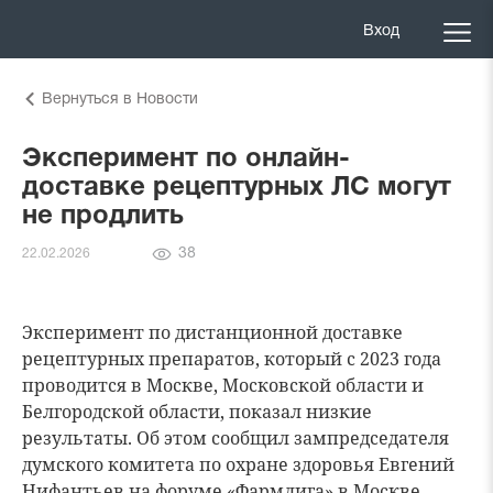
Вход
Вернуться в Новости
Эксперимент по онлайн-
доставке рецептурных ЛС могут
не продлить
Количество
38
22.02.2026
просмотров
Эксперимент по дистанционной доставке
рецептурных препаратов, который с 2023 года
проводится в
Москве
,
Московской области
и
Белгородской области
, показал низкие
результаты. Об этом сообщил зампредседателя
думского комитета по охране здоровья Евгений
Нифантьев на форуме «Фармлига» в Москве.