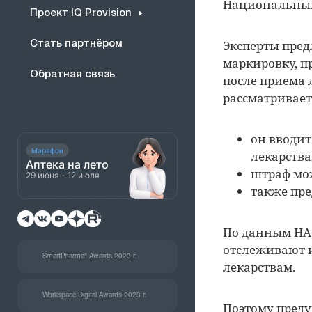
Национальный
Проект IQ Provision
Эксперты пред
Стать партнёром
маркировку, 
Обратная связь
после приема 
рассматриваетс
он вводит
Марафон
лекарств
Аптека на лето
штраф мож
29 июня - 12 июля
также пре
По данным НАС
отслеживают и
SmartPharma® Awards 2023 г.
лекарствам.
Workspace Digital Awards 2023 г.
Поэтому преду