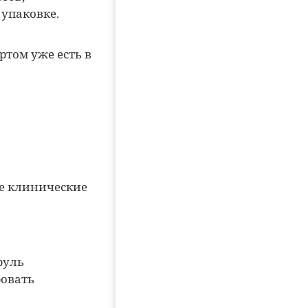
упаковке.
том уже есть в
е клинические
руль
ровать