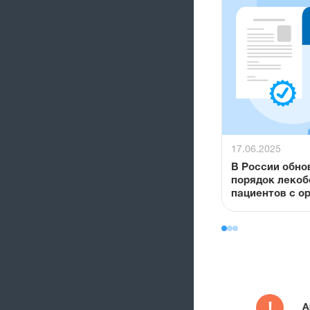
17.06.2025
В России обно
порядок леко
пациентов с 
заболеваниям
А