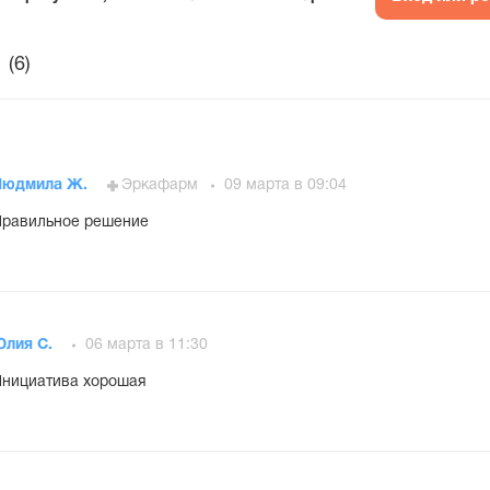
(6)
Людмила Ж.
Эркафарм
09 марта в 09:04
равильное решение
Юлия С.
06 марта в 11:30
нициатива хорошая