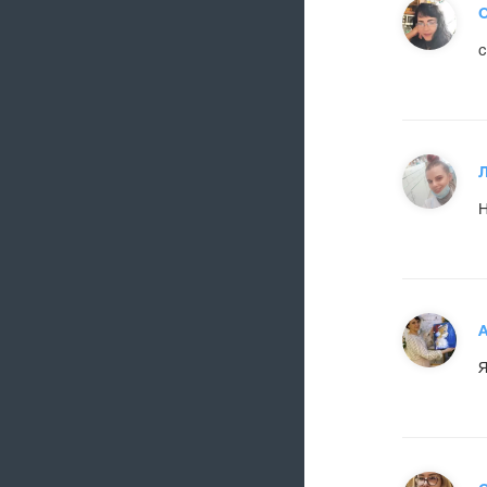
О
с
Н
А
Я