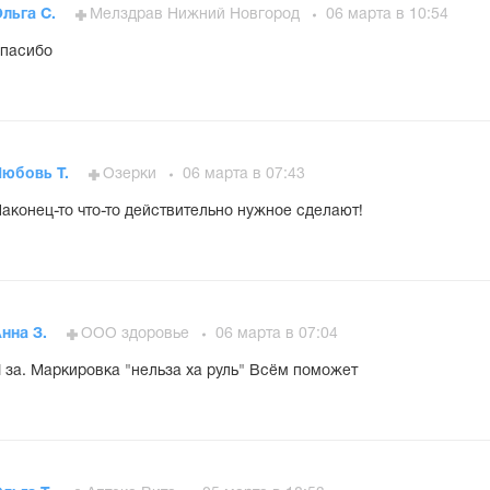
льга С.
Мелздрав Нижний Новгород
06 марта в 10:54
пасибо
Любовь Т.
Озерки
06 марта в 07:43
аконец-то что-то действительно нужное сделают!
нна З.
ООО здоровье
06 марта в 07:04
 за. Маркировка "нельза ха руль" Всём поможет