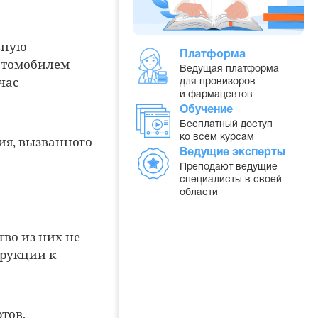
ьную
Платформа
втомобилем
Ведущая платформа
час
для провизоров
и фармацевтов
Обучение
Бесплатный доступ
ко всем курсам
ия, вызванного
Ведущие эксперты
Преподают ведущие
специалисты в своей
области
тво из них не
трукции к
тов,