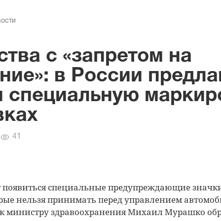
вости
ства с «запретом на
ние»: в России предла
и специальную маркир
вках
Количество
41
просмотров
т появиться специальные предупреждающие значки
орые нельзя принимать перед управлением автомоб
к министру здравоохранения Михаил Мурашко об