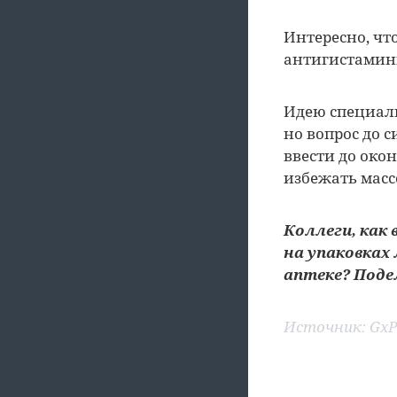
Интересно, чт
антигистаминн
Идею специаль
но вопрос до с
ввести до око
избежать масс
Коллеги, как
на упаковках
аптеке? Поде
Источник:
GxP