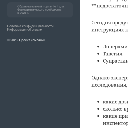
**недостаточн
Образовательный портал №1 для
фармацевтического сообщества
в 2026 г.
Сегодня преду
Политика конфиденциальности
инструкциях к
Информация об оплате
© 2026. Проект компании
Лоперами
Тавегил
Супрасти
Однако экспе
исследования,
какие доз
сколько в
какие при
инспекто