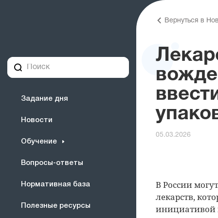
Вернуться в Но
Лекар
вожде
ввест
Задание дня
упако
Новости
05.03.2026
Обучение
Вопросы-ответы
В России могу
Нормативная база
лекарств, кот
Полезные ресурсы
инициативой 