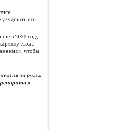
ьные
 ухудшать его.
е в 2022 году,
кировку стоит
ьянении», чтобы
нельзя за руль»
препарата в