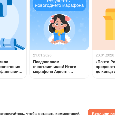
21.01.2026
23.01.2026
вили
Поздравляем
«Почта Р
беспечения
счастливчиков! Итоги
продават
орфанными
марафона Адвент-
до конца 
и
календарь "IQ на каждый
день"
Вход или р
вторизуйтесь, чтобы оставить комментарий.