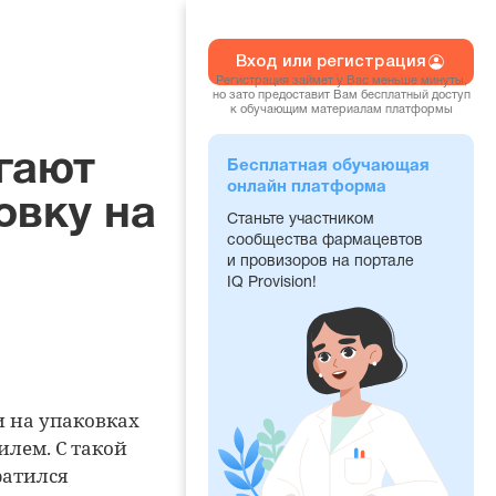
Вход или регистрация
Регистрация займет у Вас меньше минуты,
но зато предоставит Вам бесплатный доступ
к обучающим материалам платформы
гают
Бесплатная обучающая
онлайн платформа
овку на
Станьте участником
сообщества фармацевтов
и провизоров на портале
IQ Provision!
 на упаковках
илем. С такой
ратился