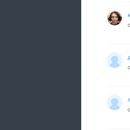
Д
С
С