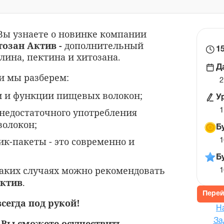
 Вы узнаете о новинке компании
тозан Актив -
дополнительный
В
1
лина, пектина и хитозана.
н
Д
ур
и мы разберем:
2
 и функции пищевых волокон;
У
недостаточного употребления
1
олокон;
Б
ик-пакеты - это современно и
1
Б
каких случаях можно рекомендовать
1
Актив
.
Перей
сегда под рукой!
Н
 Вы сможете осуществить
За