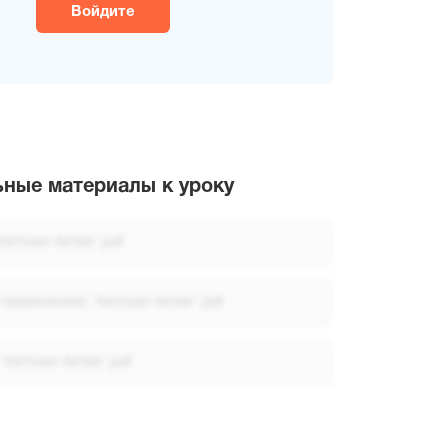
Войдите
ные материалы к уроку
Хитозан Актив".pdf
 применению "Хитозан Актив".pdf
"Хитозан Актив".pdf