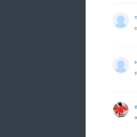
Т
с
Н
с
В
о