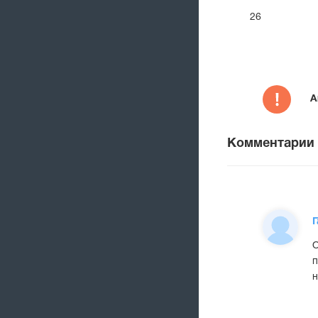
26
А
Комментарии
Г
О
п
н