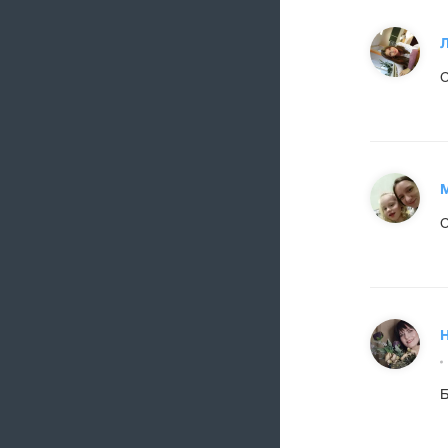
С
Н
Б