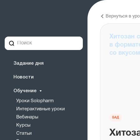
Вернуться в уро
Хитозан 
в формат
со вкусом
Задание дня
Новости
Обучение
Уроки Solopharm
Интерактивные уроки
Вебинары
БАД
Курсы
Хитоз
Статьи