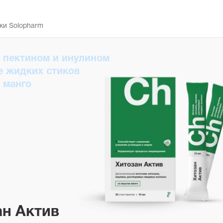
ки Solopharm
с пектином и инулином
е жидких стиков
 манго
ан Актив