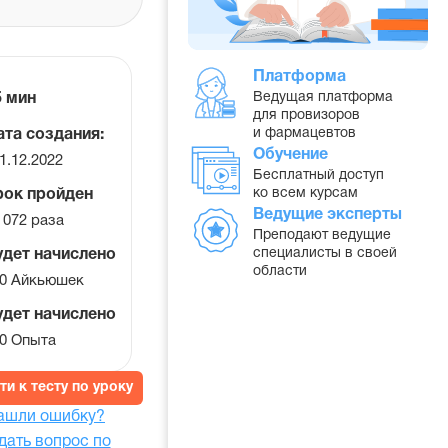
Платформа
ремя
Ведущая платформа
5 мин
для провизоров
а
и фармацевтов
ата создания:
ок
Обучение
1.12.2022
Бесплатный доступ
ко всем курсам
рок пройден
Ведущие эксперты
 072 раза
Преподают ведущие
специалисты в своей
удет начислено
области
0 Айкьюшек
удет начислено
0 Опыта
ти к тесту по уроку
ашли ошибку?
дать вопрос по