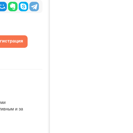
егистрация
ыми
тивным и за