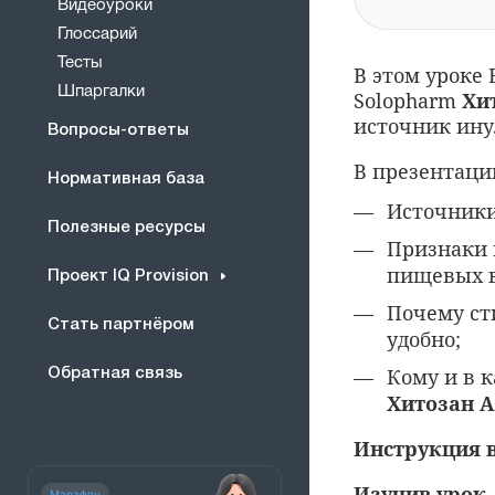
Видеоуроки
Глоссарий
Тесты
В этом уроке
Шпаргалки
Solopharm
Хи
источник ину
Вопросы-ответы
В презентаци
Нормативная база
Источники
Полезные ресурсы
Признаки 
пищевых в
Проект IQ Provision
Почему ст
Стать партнёром
удобно;
Кому и в 
Обратная связь
Хитозан 
Инструкция в
Изучив урок,
Марафон