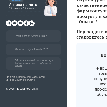
Аптека на лето
качественное
29 июня - 12 июля
фармконсуль
продукту и з
"Опыта"!
Переходите в
становитесь
SmartPharma® Awards 2023 г.
Workspace Digital Awards 2023 г.
Во
Образовательный портал №1 для
фармацевтического сообщества
в 2026 г.
Не во
толь
Политика конфиденциальности
получи
Информация об оплате
все
прохо
© 2026. Проект компании
обуч