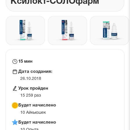
Ксилокт-СОЛОфарм
Галерея
фотографий
препарата
Время
15 мин
на
Дата создания:
урок
26.10.2018
Урок пройден
15 259 раз
Будет начислено
10 Айкьюшек
Будет начислено
10 Опыта