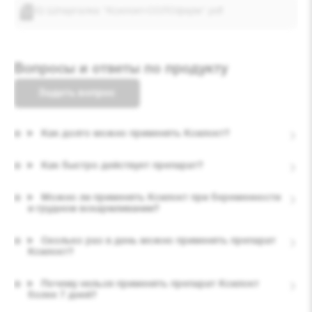
IQ Шпаргалка "Ксилокт-СОЛОфарм".pdf
Вопросы и ответы по продукту
Задать вопрос
Как долго можно применять Ксилокт?
Как быстро действует препарат?
Можно ли применять Ксилокт при беременности
и грудном вскармливании?
Сколько раз в день можно применять препарат
Ксилокт?
Почему нельзя применять препарат Ксилокт
более 7 дней?