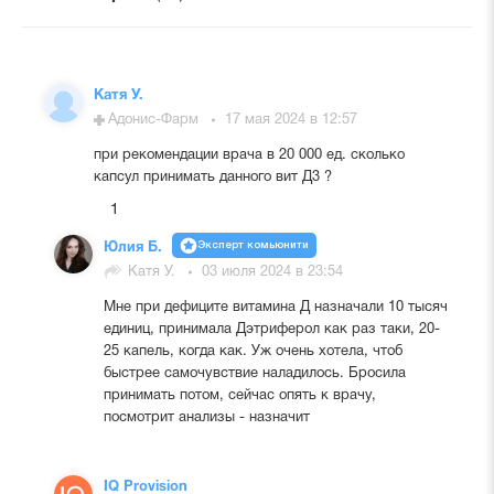
Катя У.
Адонис-Фарм
17 мая 2024 в 12:57
при рекомендации врача в 20 000 ед. сколько
капсул принимать данного вит Д3 ?
1
Эксперт комьюнити
Юлия Б.
Катя У.
03 июля 2024 в 23:54
Мне при дефиците витамина Д назначали 10 тысяч
единиц, принимала Дэтриферол как раз таки, 20-
25 капель, когда как. Уж очень хотела, чтоб
быстрее самочувствие наладилось. Бросила
принимать потом, сейчас опять к врачу,
посмотрит анализы - назначит
IQ Provision