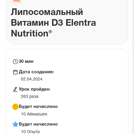
БАД
Липосомальный
Витамин D3 Elentra
Nutrition®
Время
30 мин
на
Дата создания:
урок
02.04.2024
Урок пройден
263 раза
Будет начислено
10 Айкьюшек
Будет начислено
10 Опыта