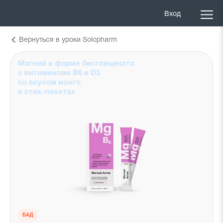
Вход
Вернуться в уроки Solopharm
Магний в форме бисглицината
с витаминами B6 и D3
со вкусом манго
в стик-пакетах
БАД