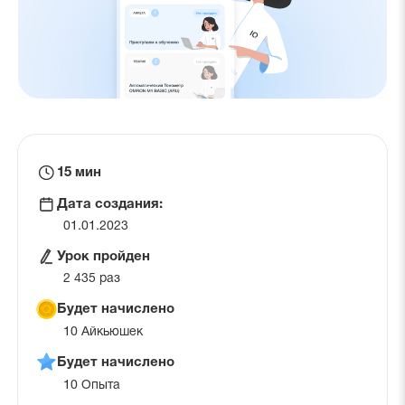
Время
15 мин
на
Дата создания:
урок
01.01.2023
Урок пройден
2 435 раз
Будет начислено
10 Айкьюшек
Будет начислено
10 Опыта