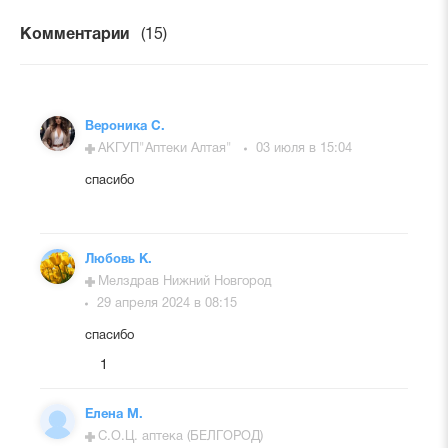
Комментарии
(15)
Вероника С.
АКГУП"Аптеки Алтая"
03 июля в 15:04
спасибо
Любовь К.
Мелздрав Нижний Новгород
29 апреля 2024 в 08:15
спасибо
1
Елена М.
С.О.Ц. аптека (БЕЛГОРОД)