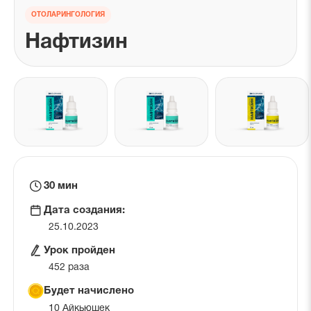
ОТОЛАРИНГОЛОГИЯ
Нафтизин
Галерея
фотографий
препарата
Время
30 мин
на
Дата создания:
урок
25.10.2023
Урок пройден
452 раза
Будет начислено
10 Айкьюшек