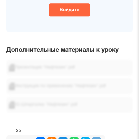
Войдите
Дополнительные материалы к уроку
Презентация "Нафтизин".pdf
Инструкция по применению "Нафтизин".pdf
IQ Шпаргалка "Нафтизин".pdf
25