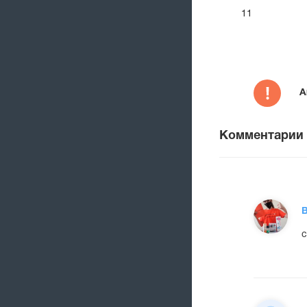
11
А
Комментарии
В
с