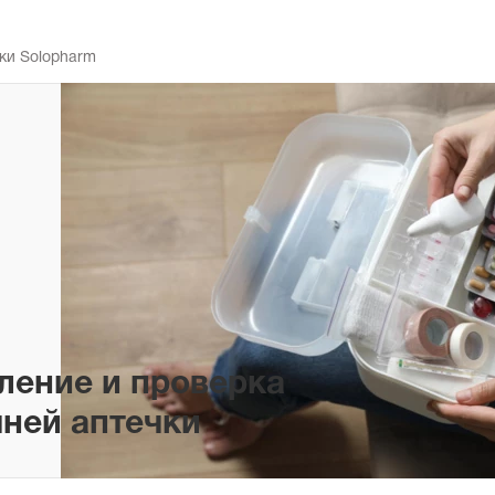
ки Solopharm
ление и проверка
ней аптечки