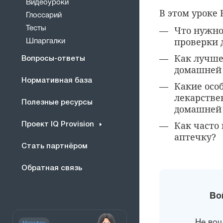
Видеоуроки
В этом уроке 
Глоссарий
Что нужно
Тесты
проверки 
Шпаргалки
Как лучше
Вопросы-ответы
домашней
Нормативная база
Какие осо
лекарстве
Полезные ресурсы
домашней
Как часто
Проект IQ Provision
аптечку?
Стать партнёром
Обратная связь
Во
Не во
Марафон