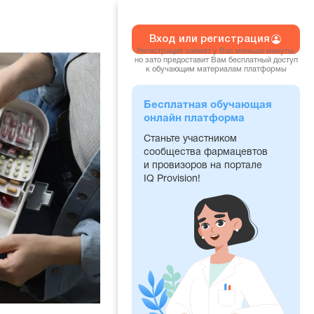
Вход или регистрация
Регистрация займет у Вас меньше минуты,
но зато предоставит Вам бесплатный доступ
к обучающим материалам платформы
Бесплатная обучающая
онлайн платформа
Станьте участником
сообщества фармацевтов
и провизоров на портале
IQ Provision!