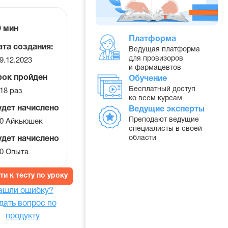
ремя
0 мин
Платформа
а
ата создания:
Ведущая платформа
ок
для провизоров
9.12.2023
и фармацевтов
рок пройден
Обучение
Бесплатный доступ
18 раз
ко всем курсам
удет начислено
Ведущие эксперты
Преподают ведущие
0 Айкьюшек
специалисты в своей
области
удет начислено
0 Опыта
ти к тесту по уроку
ашли ошибку?
дать вопрос по
продукту