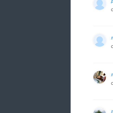
Д
С
С
С