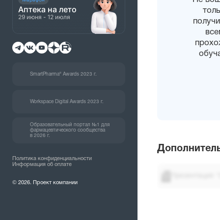
Аптека на лето
толь
29 июня - 12 июля
получи
все
прохо
обуч
SmartPharma® Awards 2023 г.
Workspace Digital Awards 2023 г.
Образовательный портал №1 для
фармацевтического сообщества
в 2026 г.
Дополнитель
Политика конфиденциальности
Информация об оплате
Презентация "
© 2026. Проект компании