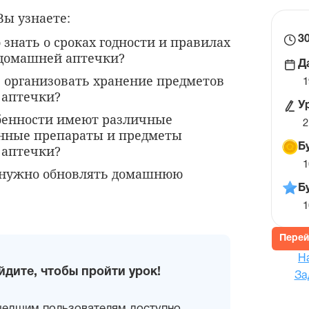
Вы узнаете:
 знать о сроках годности и правилах
В
3
домашней аптечки?
н
Д
ур
 организовать хранение предметов
1
 аптечки?
У
бенности имеют различные
2
нные препараты и предметы
Б
 аптечки?
1
 нужно обновлять домашнюю
Б
1
Перей
Н
йдите, чтобы пройти урок!
За
шедшим пользователям доступно